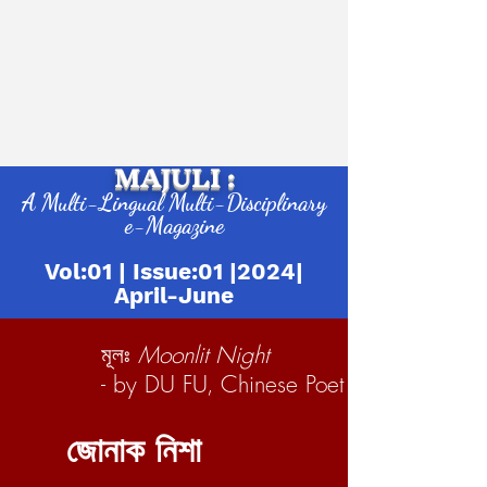
MAJULI :
A Multi-Lingual Multi-Disciplinary
e-Magazine
Vol:01 | Issue:01 |2024|
April-June
মূলঃ
Moonlit Night
- by DU FU, Chinese Poet
জোনাক নিশা