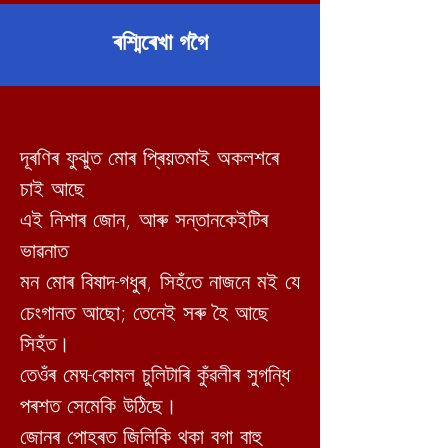
ৰশ্মিৰেখা গগৈ
দূৰণিৰ ফুঝুত মোৰ প্ৰিয়তমাই অকলশৰে
চাই আছে
এই নিশাৰ জোন, আৰু সন্তানকেইটিৰ
ভাৱনাত
মন মোৰ বিষাদ-গধুৰ, সিহঁতে নাজনে মই যে
চেংগানত আছো; তেনেই সৰু হৈ আছে
সিহঁত।
তেওঁৰ মেঘ-কোমল চুলিটাৰি কুঁৱলীৰ সুগন্ধি
পৰশত
সেমেকি উঠিছে।
জোনৰ পোহৰত জিলিকি থকা বগা বাহু