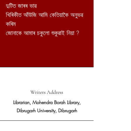
দুটিত
জাৰৰ ভাৱ
খিৰিকীত আঁউজি আমি কেতিয়াকৈ অনুভৱ
কৰিম
?
জোনাকে আমাৰ চকুলো শুকুৱাই নিয়া
Writers Address
Librarian, Mohendra Borah Library,
Dibrugarh University, Dibrugarh