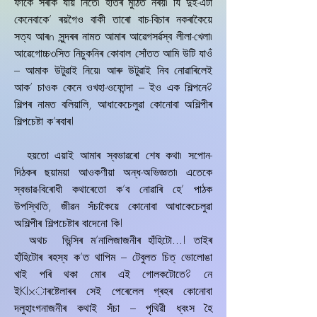
ফাঁকে সৰকি যায় নিতে৷ হাতৰ মুঠিত নৰয়৷ যি দুই-এটা
কেনেবাকে’ ৰয়গৈও বাকী তাৰো বাচ-বিচাৰ নকৰাকৈয়ে
সত্য আৰn সুন্দৰৰ নামত আমাৰ আৱেগসৰ্ৱস্ব লীলা-খেলা৷
আৱেগোচ্চ৩সিত নিচুকনিৰ কোবাল সোঁতত আমি উটি যাওঁ
– আমাক উটুৱাই নিয়ে৷ আৰু উটুৱাই নিব নোৱাৰিলেই
আক’ চাওক কেনে ওখহা-ওফোন্দা – ইও এক শিল্পনে?
শিল্পৰ নামত বলিয়ালি, আধাকেচেলুৱা কোনোবা অশিল্পীৰ
শিল্পচেষ্টা ক’ৰবাৰ!
হয়তো এয়াই আমাৰ স্বভাৱৰো শেষ কথা৷ সপোন-
দিঠকৰ ছয়াময়া আওকণীয়া অন্ধ-অভিজ্ঞতা৷ এতেকে
স্বভাৱ-বিৰোধী কথাৰেতো ক’ব নোৱাৰি হে’ পাঠক
উপস্থিতি, জীৱন সঁচাকৈয়ে কোনোবা আধাকেচেলুৱা
অশিল্পীৰ শিল্পচেষ্টাৰ বাদেনো কি!
অথচ ভিন্সিৰ ম’নালিজাজনীৰ হাঁহিটো...! তাইৰ
হাঁহিটোৰ ৰহস্য ক’ত থাপিম – টেবুলত চিত্‌ ভোলোঙা
খাই পৰি থকা মোৰ এই গোলকটোতে? নে
ইKI×াৰষ্টেলাৰৰ সেই পেৰেলেল গ্ৰহৰ কোনোবা
দলুহাংগনাজনীৰ কথাই সঁচা – পৃথিৱী ধ্বংস হৈ