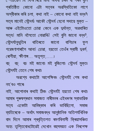
স্পেচিয়েল যি থিঅ’ৰিয়ে মানা অথবা চৰম বা পৰম বুলি
প্ৰতিষ্ঠিত কোনো এটা সত্যৰ অৱস্থিতিকো লাগে
অস্বীকাৰ কৰি চলা, কথা নাই – কোনো কথা নাই বন্ধ³৷
সত্য মানেই সৌন্দৰ্য৷ আকৌ সৌন্দৰ্য হেনো সদায়ে মুক্ত –
আৰু এইটোওতো চোৱা কেনে এক দুৰ্দান্ত, অৱধাৰিত
সত্য! মানি নলৈতো নোৱাৰি? সেই বুলি জানো বন্ধ³,
সৌন্দৰ্যানুভুতিৰ খাতিৰতে জানো বাগিচাৰ ফুল
গৱেষণাগাৰালৈ আনা! চোৱা, হয়তো তেওঁৰ স্বামী দুবৰ্ল,
ৰোগীয়া, ক্ষীণাঙ্গ... অতৃপ্ত,.....৷
বচ্‌ বচ্‌ বচ মই জানো৷ মই বুজিলো৷ সৌন্দৰ্য মুক্ত৷
সৌন্দৰ্যই তেনে শেষ কথা৷
অৱশ্যে কথাটো আপেক্ষিক৷ সৌন্দৰ্যই শেষ কথা
নহ’বও পাৰে৷
নাই, আপোনাৰ কথাই ঠিক৷ সৌন্দৰ্যই হয়তো শেষ কথা৷
আমাৰ পুৰুষপ্ৰধান সমাজত নাৰীমনৰ এইধৰণৰ স্বাভাৱিক
সত্য একোটা আবিষ্কাৰ কৰি ভাবিছিলো, সমাজ
ব্যতিৰেকে – অৰ্থাৎ সমাজবদ্ধ আনুষ্ঠানিক অতিশৰ্যখিনিক
বাদ দিলে আমাৰ প্ৰবৃত্তিগত ৰমণবিলাসী ক্ৰিয়াসঞ্চিত
অহং তৃপ্তিবোধটোৱেই দেখোন বহুসময়ত এক নিৰপেক্ষ