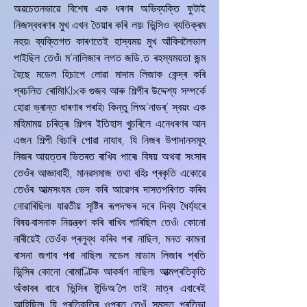
অৱচেতনভাৱে বিশেষ এক ধৰণৰ অভিব্যক্তি ফুটাই
নিজস্বধৰণৰ মুখ এখন তৈয়াৰ কৰি লয়৷ ভিন্সিও ব্যতিক্ৰম
নহয়৷ ব্যক্তিগত কাৰণতেই হাস্যময় মুখ আঁকিবলৈভাল
পাইছিল তেওঁ৷ ম’নালিজাৰ লগত জডি.ত ৰহস্যময়তা জন্ম
হৈছে মডেল হিচাপে লোৱা মাদাম লিজাক কেন্দ্ৰ কৰি
প্ৰচলিত ৰোমািKI×ক গুজব আৰু শিল্পীৰ উদ্দেশ্য সম্পৰ্কে
হোৱা ভ্ৰান্ত ধাৰণাৰ পৰাই৷ কিন্তু লিঅ’নাডৰ্’ স্বয়ং এক
মহিমাময় চৰিত্ৰ৷ শিল্পৰ ইতিহাস খুচৰিলে এনেধৰণৰ আন
এজন শিল্পী বিচাৰি পোৱা নাযাব, যি নিজৰ উপাদানসমূহ
নিজৰ আয়ত্তৰ ভিতৰত ৰাখিব পাৰে৷ বিষয় অথবা সংসাৰ
তেওঁৰ আজ্ঞাবাহী, মানৱসমাজ তথা বহিঃ প্ৰকৃতি একোৱে
তেওঁৰ আত্মসংযম ভেদ কৰি আৱেগৰ দাসতপৰিণত কৰিব
নোৱাৰিছিল৷ যাৱতীয় সৃষ্টিৰ ৰূপদক্ষৰ দৰে দিব্য ধৈৰ্য্যৰে
বিষয়-বাসনাক নিয়ন্ত্ৰণ কৰি ৰাখিব পাৰিছিল তেওঁ৷ কোনো
নাৰীয়েই তেওঁক প্ৰলুব্ধ কৰিব পৰা নাছিল, মনত কামনা
বাসনা জগাব পৰা নাছিল৷ মডেল মাডাম লিজাৰ প্ৰতি
ভিন্সিৰ কোনো ৰোমাণ্টিক আকৰ্ষণ নাছিল৷ আত্মপ্ৰতিকৃতি
অঁকাবৰ বাবে ভিন্সিৰ ষ্টুডিঅ’লৈ তাই মাত্ৰ এবাৰেই
আহিছিল৷ যি প্ৰতিকৃতিৰ ওপৰত তেওঁ সমস্ত প্ৰতিভা