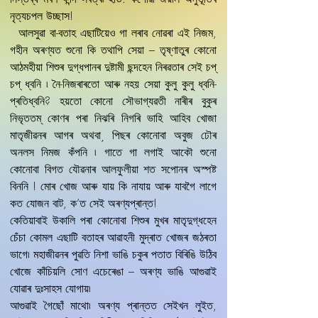
নৃত্যচপল উচ্ছাস!
আলসুৱা বা-বতাহ এছাটিয়েও গা লৰাব নোৱৰা এই নিজম,
গহীন অৰণ্যত শুনো কি তথাপি সেয়া – তৃষ্ণাতুৰ কোনো
আঠমহীয়া শিশুৰ দুগ্ধপানৰ দুষ্টামী ছন্দহেন নিৰৱতাৰ সেই চপ্‌
চপ্‌ ধ্বনি ৷ নৈ-নিজৰাৰতো আৰু নহয় সেয়া কুলু কুলু ধ্বনি-
প্ৰতিধ্বনি? হয়তো কোনো সৌভাগ্যৱতী নাৰীৰ বুকুৰ
নিভৃততম্‌ কোণৰ পৰা নিঝৰি নিগৰি ভাহি আহিব খোজা
মাতৃজীৱনৰ আগৰ অথবা¸ পিছৰ কোনোবা অবুজ ঢৌৰ
অনলস নিমজ কঁপনি ৷ গাতে গা লগাই আকৌ শুনো
কোনোবা বিগত যৌৱনাৰ আলফুলীয়া শত সপোনৰ অস্পষ্ট
বিননি ! মোৰ খোজ আৰু যায় কি নাযায় আৰু যাবগৈ লাগে
কত যোজন বাট, ক’ত সেই অৰণ্যপ্ৰান্ত!
কেতিয়াবাই উকালি পৰা কোনোবা শিশুৰ মুখৰ মাতৃদুগ্ধহেন
চেঁচা কোমল এছাটি বতাহৰ আৱাহনী মুদ্ৰাত খোজৰ জঠৰতা
ভাগে৷ মহাজীৱনৰ পুৱতি নিশা ভাঙি চকুৰ পতাত বিৰিঙি উঠিব
খোজে কাঁচিয়লি সোণ এচেৰেঙা – অৰণ্য ভাঙি আগুৱাই
যোৱাৰ দুঃসাহস যোগায়৷
আগুৱাই গৈছোঁ মাথো৷ অৰণ্য প্ৰান্তত সেইখন লুইত,