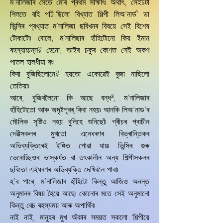
ম’নালিজাৰ সৈতে মোৰ প্ৰথম সাক্ষাৎ৷ অৰ্থাৎ, সেইচটা
শিলতে বহি পঢি.ছিলো বিখ্যাত শিল্পী লিঅ’নাৰ্ড’ ডা
ভিন্সিৰ প্ৰখ্যাত ম’নালিজা ছবিখনৰ বিষয়ে সেই বিশেষ
টোকাটো৷ বোলে, ম’নালিছাৰ হাঁহিটোনো কিয় ইমান
ৰহস্যাচ্চন্ন? হেনো, তাইৰ চকুৰ কোণত সেই অকণ
পাতল হালধীয়া ৰং৷
কিবা বুজিছিলোনে? হয়তো একোৱেই বুজা নাছিলো
তেতিয়া৷
আৰে, বুজিবলৈনো কি আছে বন্ধ³, ম’নালিজাৰ
হাঁহিটোতো আৰু অদৃষ্টপূবৰ্ কিবা নহয়৷ আনকি লিঅ’নাড’ৰ
মৌলিক সৃষ্টিও নহয় বুলিহে শুনিছোঁ৷ গ্ৰীচৰ প্ৰাচীন
দেৱীসকলৰ মুখতো এনেধৰণৰ বিভ্ৰান্তিকৰ
অভিব্যক্তিৰেই ইঙ্গিত পোৱা যায়৷ ভিন্সিৰ গুৰু
ভেৰোচ্ছিওৰ ভাস্কৰ্যত বা তৎকালীন অন্য শিল্পীসকলৰ
ছবিতো এইধৰণৰ অভিব্যক্তি দেখিবলৈ পাবা৷
হ’ব পাৰে, ম’নালিজাৰ হাঁহিটো কিন্তু আজিও অনন্ত
অনুমানৰ বিষয় হৈয়ে আছে৷ কোনোৰ মতে সেই অনুমানো
কিন্তু বেচ ৰহস্যময় আৰু অপাৰ্থিব৷
নাই নাই, মানুহৰ মুখ অঁকাৰ সময়ত সকলো শিল্পীয়ে