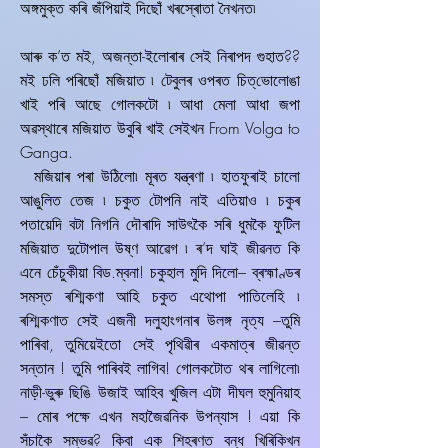
অঙ্গমুক্ত কৰি জঁপিয়াই দিছোঁ খৰস্ৰোতা নৈখনত৷
আৰু ক’ত মই, অজন্তা-ইলোৰাৰ সেই নিৰাপদ গুহাত??
মই ঢলি পৰিছোঁ মজিয়াত ৷ টেবুলৰ ওপৰত চিত্‌ভোলোঙা
খাই পৰি আছে গোলকটো ৷ আধা মেলা আধা জপা
অৱস্থাৰে মজিয়াত উবুৰি খাই সেইখন From Volga to
Ganga.
মজিয়াৰ পৰা উঠিলো৷ মূৰত যন্ত্ৰণা ৷ হাতফুৰাই চালো
আঙুলিত তেজ ৷ চকুত টোপনি নাই এতিয়াও ৷ চকুৰ
পতায়েদি বটা নিগনি দৌৰাদি সাউৎকৈ সৰি ধুমকৈ ফুটিল
মজিয়াত দুটোপাল উষ্ণ আৱেগ ৷ ৰ’দ ঘাই জীৱনত কি
এনে চেঁচুকীয়া বিড.ম্বনা! চকুহাল মুদি দিলো– ব্ৰহ্মাণ্ডৰ
সমস্ত ৰশ্মিকণা আহি চকুত এথোপা পাতিলেহি ৷
ৰশ্মিকণাত সেই এজনী দলুহাংগনাৰ উলঙ্গ নৃত্য –তুমি
পাৰিবা, তুমিয়েইতো সেই পৃথিৱীৰ একমাত্ৰ জীৱন্ত
সন্তান ! তুমি পাৰিবই লাগিব! গোলকটোত থৰ লাগিলো৷
নাড়ী-ভুৰু ছিঙি উজাই আহিব খুজিল এটা দীঘল হুমুনিয়াহ
– মোৰ পক্ষে এখন মহাজৈৱনিক উপন্যাস ! এয়া কি
সঁচাকৈ সম্ভৱ? কিবা এক শিহৰণত বন্ধ খিৰিকিখন