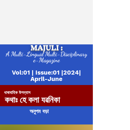
MAJULI :
A Multi-Lingual Multi-Disciplinary
e-Magazine
Vol:01 | Issue:01 |2024|
April-June
ধাৰাবাহিক উপন্যাস
কথাঃ হে কলা যৱনিকা
অনুপম বড়া