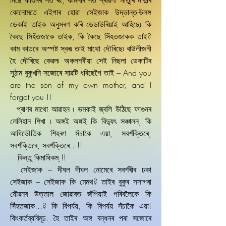
নিছে ফাগুনৰ শত ৰং, কামনাৰ শত শ্ৰাৱণ! সাঁতুৰি নাদুৰি
কোনোমতে এইপাৰ হোৱা সেইজাক উদ্ভান্ত-উলঙ্গ
ডেকাই তাইক অনুসৰণ কৰি ডেডাউৰিয়াই আহিছে৷ কি
কৈছে সিহঁতজাকে তাইক, কি কৈছে সিঁহতজাকক তাই?
কাম কাতৰে অস্পষ্ট স্বৰ৷ তাই মাথো দৌৰিছে৷ বাউলীজনী
হৈ দৌৰিছে কেৱল৷ অকলশৰীয়া সেই নিছলা ডেকাটিৰ
সুঠাম বুকুখনি সজোৰে সাৱটি ধৰিছেগৈ তাই – And you
are the son of my own mother, and I
forgot you !!
প্ৰাণৰ মাথো আৱাহন ৷ ভমকাই জ্বলি উঠিছে ফাগুনৰ
লেলিহান শিখা ৷ অঙ্গই অঙ্গই কি বিদ্যুৎ সঞ্চালন, কি
আধিভৌতিক শিহৰণ সঁচাকৈ এয়া, সবৰ্শক্তিৰে,
সবৰ্শক্তিৰে, সবৰ্শক্তিৰে...!!
কিন্তু কিমাধিকম্‌ !!
সেইজাক – দীঘল দীঘল নোমেৰে সবৰ্শৰীৰ ঢকা
সেইজাক – সেইজাক কি মেমথ? তাইৰ বুকুৰ সসাগৰা
যৌৱনৰ উত্তাল জোৱাৰত জঁপিয়াই পৰিবলৈকে কি
সিঁহতজাক...? কি বিপৰ্যয়, কি বিপৰ্যয় সঁচাকৈ এয়া!
কিংকৰ্তব্যবিমূঢ. হৈ তাইৰ অঙ্গ বন্ধনৰ পৰা সজোৰে