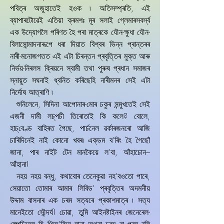
পবিত্ৰ অজুহাতেই হওক ৷ অতিসম্প্ৰতি, এই
ব্যাপাৰটোৱেই এতিয়া ক্ৰমশঃ মূৰ সলাই গ্লেমাৰসবৰ্স্ব
এক উদে্যাগলৈ পৰিণত হৈ পৰা মাত্ৰকে যৌন-ক্ষুধা যৌন-
বিলাসোন্মাদনাৰূপে ধৰা দিয়াত বিশ্বৰ ভিন্ন প্ৰান্তৰৰ
নাৰী-মনোজগতত এই এটা চিৰন্তন প্ৰবৃত্তিৰ মুক্ত আৰু
নিৰ্ভয়-নিৰলস ক্ৰিয়নে স্বামী তথা পুৰুষ প্ৰধান সমাজৰ
স্নায়ুত সঘনাই ধ্বনিত কৰিছেহি নাৰীমনৰ সেই এটা
নিৰ্দোষ আত্ৰাণি ৷
শুনিলেনে, সিদিনা আপোনাৰ-মোৰ চকুৰ সন্মুখতেই সেই
এজনী দামী লচ্‌পচী তিৰোতাই কি কলে? বোলে,
হাচ্‌বেণ্ড বাহিৰত গৈছে, পাৰ্চনেল ৱৰ্কাৰজনৰো আজি
চাৰিদিনেই নাই কোনো খবৰ৷ এক্‌ডম ব’ৰিং হৈ গৈছোঁ
জানা, পাৰ নাইট টেন মানকৈয়ে ল’বা, আঁহাচোন–
আঁহানা!
নহয় নহয় বন্ধু, কথাবোৰ তেনেকুৱা নহ’বওতো পাৰে,
সেয়াতো তোমাৰ আমাৰ লিবিড’ প্ৰবৃত্তিৰ অদমনীয়
উদ্দাম বাসনাৰ এক চৰম সত্যৰে প্ৰকাশমাত্ৰ ৷ সত্য
মানেইতো সৌন্দৰ্য! চোৱা, তুমি আইনষ্টাইনৰ জেনেৰেল-