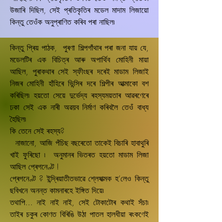
উজাৰি দিছিল, সেই প্ৰতিকৃতিৰ মডেল মাদাম লিজায়ো
কিন্তু তেওঁক অনুপ্ৰাণিত কৰিব পৰা নাছিল৷
কিন্তু প্ৰিয় পাঠক, পুৰণা শিল্পগাঁথাৰ পৰা জনা যায় যে,
মডেলটিৰ এক বিচিত্ৰ আৰু অপাৰ্থিব মোহিনী মায়া
আছিল, পুৰাকথাৰ সেই স্ফীংছৰ দৰেই মাডাম লিজাই
নিজৰ মোহিনী হাঁহিৰে ভিন্সিৰ দৰে শিল্পীৰ আত্মাকো বশ
কৰিছিল৷ হয়তো সেয়ে দুৰ্ভেদ্য ৰহস্যময়তাৰ আৱৰণেৰে
ঢকা সেই এক নাৰী অৱয়ব নিৰ্মাণ কৰিবলৈ তেওঁ বাধ্য
হৈছিল৷
কি তেনে সেই ৰহস্য?
নাজানো, আজি পঁচিছ বছৰেতো তাকেই বিচাৰি হাবাথুৰি
খাই ফুৰিছো ৷ অনুমানৰ ভিতৰত হয়তো মাডাম লিজা
আছিল প্ৰেগনেণ্ট !
প্ৰেগনেণ্ট ? ইন্দ্ৰিয়াতীতভাৱে শ্লেষাত্মক হ’লেও কিন্তু
ছবিখনে অনন্ত কামনাৰহে ইঙ্গিত দিয়ে৷
তথাপি... নাই নাই নাই, সেই টোকাটোৰ কথাই সঁচা৷
তাইৰ চকুৰ কোণত বিৰিঙি উঠা পাতল হালধীয়া ৰংকণেই