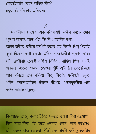
যোৱাটোৱেই তেনে অধিক সঁচা?
চকুত টোপনি নাই এতিয়াও৷
[৩]
ম’নালিজা ৷ সেই এক কটাক্ষময়ী নাৰীৰ সৈতে মোৰ
প্ৰথম সাক্ষাৎ আৰু এটা নিগনি পোৱালিৰ কথা৷
আনৰ বাৰীয়ে বাৰীয়ে বনপিঠা-বৰলৰ বাহ বিচাৰি পিত্‌ পিতাই
ফুৰা দিনৰে কথা সেয়া৷ এদিন শাওণমহীয়া প্ৰখৰ ৰ’দৰ
এটা দুপৰীয়া৷ চেনাই নাছিল সিদিনা, নাছিল লিজা ৷ মই
অকলে৷ হাতত শুকান জেওৰা খুঁটি এটা লৈ তেনেকৈয়ে
আৰ বাৰীয়ে তাৰ বাৰীয়ে পিত্‌ পিতাই ফৰিছোঁ৷ চকুত
পৰিল, বৰদে’তাহঁতৰ ভঁৰালৰ গাঁধৈত এলান্ধুকলীয়া এটা
কাঠৰ আধাভগা চন্দুক ৷
কি আছে তাত, ককাইটিহঁতে সৰুতে ওমলা কিবা এসোপা!
কিবা নহয় কিবা এটা তাত ওলাবই ওলাব, আন নহ’লেও
এটা বৰলৰ বাহ৷ জেওৰা খুঁটিটোকে সাৰথি কৰি চন্দুকটোৰ