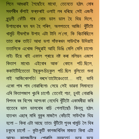
পিনে আগুৱাই গৈছোঁহে মাথো, তেনেতে হঠাৎ মোৰ
সবৰ্শৰীৰ কঁপাই ফৰ্‌ফৰাই ওলাই লৰ ধৰিছে সেই এজনী
ধুন্দুলী ফেঁটি৷ গাৰ নোম ডাল ডাল হৈ থিয় দিলে,
উশাহবোৰ ঘন ঘন হৈ পৰিল, অলপতহে আজি! খুঁটিটো
খামুচি দীঘলকৈ উশাহ এটা টানি ল’লো, কি বিচাৰিছিলে
তাত বাৰু তাই? আধা ভগা সাঁফৰখন সাউৎকৈ উদিয়াই
ততালিকে এখোজ পিছুৱাই আহি ডিঙি মেলি মেলি চালো৷
নাই৷ উঁয়ে খাই এফাল প্ৰায়ে নষ্ট কৰা মলিয়ন এজাপ
কিতাপ মাথো৷ এইবোৰ আক’ কোনে পঢি.ছিলে,
ককাইটিহঁতেতো ইছ্‌কুল-চিচ্‌কুল পঢি.ছিল বুলিতো শুনা
নাই আজিকোপতি! বৰদে’তাটোৱেওতো... নাই, ভাবি
একো পাৰ পাব নোৱাৰিলো৷ সেয়ে সেই ভাৱনা সিমানতে
এৰি কিতাপজাপ খুচৰি চালোঁ৷ তেনেই পচা, চুবই নোৱাৰি৷
বিপদৰ বৰ বিশেষ আশংকা নেদেখি খুঁটিটো একাষৰীয়া কৰি
হাতেৰে ভাল ভালবোৰ বাচি পেলাইছোঁ৷ কিন্তু হঠাৎ
হাতখন এছাৰ্‌ মাৰি বুকুৰ মাজলৈ কোঁচাই সাউৎকৈ থিয়
হলো – কিবা এটা আছে তাত৷ খুঁটিটো পুনৰ খামুচি লৈ থিৰ
চকুৰে চালোঁ – কুটা-কুটি কাগজখিনিৰ মাজত কিবা এটা
আছে৷ কালজনীৰে পোৱালি নহয়তো! ভয়ে ভয়ে