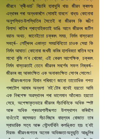
জীৱনে ‘ফ্ৰী-ভাৰ্চ’ বিচাৰি হাবাথুৰি খায়৷ জীৱন ক্ৰমশঃ
এন্ধাৰৰ পৰা অন্ধকাৰলৈ সোমাই যাবলে’ বাধ্য৷ কোনোবা
অনুপস্থিত-উপস্থিতিৰ সৈতেই বা জীৱনৰ কি ৰঙীণ
বিলাস! ৰাতিৰ প্ৰাত্যহিকতাই ভাঙি আনে জীৱনৰ জটিল
বয়ান৷ অথচ, জানেইতো চক্ৰবৎ সময়, নিৰ্মম বাস্তৱতা
সবৰ্ত্ৰ– লেট্ৰিনৰ একান্ত সময়খিনিতো চাওক সেয়া কি
নিৰ্মম আঘাত! কোনোবা জখমী কবিৰ হালধিবতা ৰাতিৰ দৰে
মাথো বুজি ল’ব খোজো, এই কেৱল আপেক্ষিক, চক্ৰবৎ
নিৰ্মম বাস্তৱতাই তেনে জীৱনৰ সবৰ্শেষ সফল নিষ্কৰ্ষ–
জীৱনৰ বহু আকাংক্ষিত এক অনাকাংক্ষিত সোণৰ সোলেং!
জীৱন-জগতক যিমান পৰিমাণে জানো তাতোধিক গপত
গঙ্গাটোপ আমাৰ অন্ধলা ‘মই’টোৰ বাবেই হয়তো আমি
এক নিৰপেক্ষ অৱস্থানৰ পৰা ভালেমান আঁতৰত৷ হয়তো
সেয়ে, অপেক্ষাকৃতভাৱে জীৱনৰ সঁচাখিনিকে অধিক স্পষ্ট
আৰু অধিক প্ৰভাৱশালীৰূপত উপস্থাপন কৰিবলৈ
যাওঁতেই বহুসময়ত সঁচা-মিছাৰ বাহুল্যৰ বোজাত তাৰ
স্বাভাৱিক সত্য আৰু সৌন্দৰ্যখিনি কলঙ্কিত হয়৷ হ’বই
দিয়ক৷ জীৱন-জগতৰ অনেক অভিজ্ঞতা-অনুভূতি আঙুলিৰ