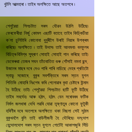
বুটলি আত্মহাৰা ৷ তাইৰ অলক্ষিতে আছে অতপৰে ৷
শেলুৱৈয়া শিলচটাত সৰস যৌৱন উঠলি উঠিছে৷
ফেৰফেৰীয়া নিৰ্জু কোমল এছাটি বতাহে তাইৰ কিচ্কিচীয়া
ক’লা চুলিটাৰি কোনোবা ধুবুৰীলৈ উৰাই নিয়াৰ উপক্ৰম
কৰিছে৷ অলক্ষিতে ৷ তাই উদাস৷ তাই আনমনা৷ বনফুলৰ
বিচিত্ৰ-বিমিশ্ৰ সুঘ্ৰাণ সোহাই সোহাই পান কৰিছে তাই৷
ডেকেৰুৱা তেজৰ সঘন তাঁতবাতিত গুৰু গোঁসাই নমনা ছন্দ,
উজানৰ মাছৰ দৰে দেও পাৰি পাৰি নাচিছে দেহৰ প্ৰতিটো
স্নায়ু৷ সজোৰে, বুকুৰ সবৰ্শক্তিৰে সৰস স্তন যুগল
পিতিকি মোহাৰি নিঃশেষ কৰি পেলোৱাৰ বৃথা চেষ্টাৰে উন্মাদ
হৈ উঠিছে তাই৷ শেলুৱৈয়া শিলচটাত ছাটি ফুটি উঠিছে
তাইৰ সবৰ্দেহ৷ আৰু হঠাৎ, হঠাৎ যেন সৰোবৰৰ ফটিক
নিৰ্মল জলধাৰা দেখি লৱৰি যোৱা তৃষ্ণাতুৰ কোনো ফুটুকী
হৰিণীৰ দৰে অতপৰে অলক্ষিতে থকা নিছলা সেই সুঠাম
বুকুখনলৈ বুলি তাই বাউলীজনী হৈ দৌৰিছে৷ দল্‌দোপ
হেন্দোলদোপ সৰস স্তন যুগলে গোটেই আকাশজুৰি সিঁচি