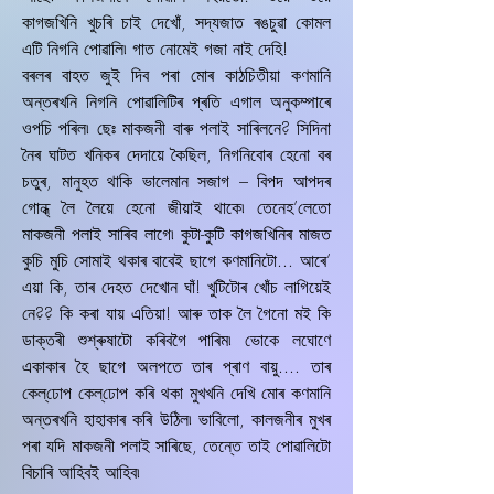
কাগজখিনি খুচৰি চাই দেখোঁ, সদ্যজাত ৰঙচুৱা কোমল
এটি নিগনি পোৱালি৷ গাত নোমেই গজা নাই দেহি!
বৰলৰ বাহত জুই দিব পৰা মোৰ কাঠচিতীয়া কণমানি
অন্তৰখনি নিগনি পোৱালিটিৰ প্ৰতি এগাল অনুকম্পাৰে
ওপচি পৰিল৷ ছেঃ মাকজনী বাৰু পলাই সাৰিলনে? সিদিনা
নৈৰ ঘাটত খনিকৰ দেদায়ে কৈছিল, নিগনিবোৰ হেনো বৰ
চতুৰ, মানুহত থাকি ভালেমান সজাগ – বিপদ আপদৰ
গোন্ধ্‌ লৈ লৈয়ে হেনো জীয়াই থাকে৷ তেনেহ’লেতো
মাকজনী পলাই সাৰিব লাগে৷ কুটা-কুটি কাগজখিনিৰ মাজত
কুচি মুচি সোমাই থকাৰ বাবেই ছাগে কণমানিটো... আৰে’
এয়া কি, তাৰ দেহত দেখোন ঘাঁ! খুটিটোৰ খোঁচ লাগিয়েই
নে?? কি কৰা যায় এতিয়া! আৰু তাক লৈ গৈনো মই কি
ডাক্তৰী শুশ্ৰুষাটো কৰিবগৈ পাৰিম৷ ভোকে লঘোণে
একাকাৰ হৈ ছাগে অলপতে তাৰ প্ৰাণ বায়ু.... তাৰ
কেল্‌ঢোপ কেল্‌ঢোপ কৰি থকা মুখখনি দেখি মোৰ কণমানি
অন্তৰখনি হাহাকাৰ কৰি উঠিল৷ ভাবিলো, কালজনীৰ মুখৰ
পৰা যদি মাকজনী পলাই সাৰিছে, তেন্তে তাই পোৱালিটো
বিচাৰি আহিবই আহিব৷