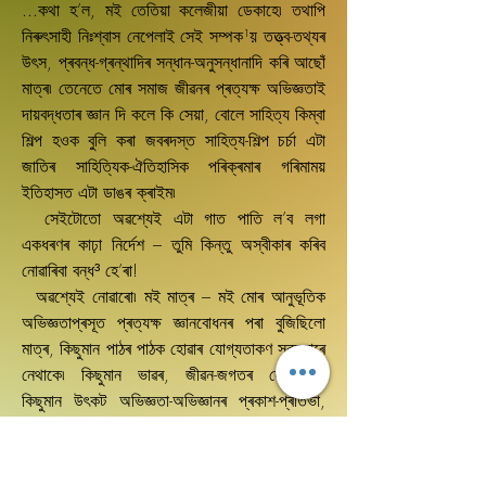
...কথা হ’ল, মই তেতিয়া কলেজীয়া ডেকাহে৷ তথাপি
নিৰুৎসাহী নিঃশ্বাস নেপেলাই সেই সম্পক¹য় তত্ত্ব-তথ্যৰ
উৎস, প্ৰবন্ধ-গ্ৰন্থাদিৰ সন্ধান-অনুসন্ধানাদি কৰি আছোঁ
মাত্ৰ৷ তেনেতে মোৰ সমাজ জীৱনৰ প্ৰত্যক্ষ অভিজ্ঞতাই
দায়বদ্ধতাৰ জ্ঞান দি কলে কি সেয়া, বোলে সাহিত্য কিম্বা
শিল্প হওক বুলি কৰা জবৰদস্ত সাহিত্য-শিল্প চৰ্চা এটা
জাতিৰ সাহিত্যিক-ঐতিহাসিক পৰিক্ৰমাৰ গৰিমাময়
ইতিহাসত এটা ডাঙৰ ক্ৰাইম৷
সেইটোতো অৱশ্যেই এটা গাত পাতি ল’ব লগা
একধৰণৰ কাঢ়া নিৰ্দেশ – তুমি কিন্তু অস্বীকাৰ কৰিব
নোৱাৰিবা বন্ধ³ হে’ৰা!
অৱশ্যেই নোৱাৰো৷ মই মাত্ৰ – মই মোৰ আনুভূতিক
অভিজ্ঞতাপ্ৰসূত প্ৰত্যক্ষ জ্ঞানবোধনৰ পৰা বুজিছিলো
মাত্ৰ, কিছুমান পাঠৰ পাঠক হোৱাৰ যোগ্যতাকণ সকলোৰে
নেথাকে৷ কিছুমান ভাৱৰ, জীৱন-জগতৰ দোমোজাত
কিছুমান উৎকট অভিজ্ঞতা-অভিজ্ঞানৰ প্ৰকাশ-প্ৰতিভা,
দক্ষতা সকলোৰে নেথাকে৷ আৰু এই সাধাৰণ কথাটোকে
আমাৰ এচাম আত্মম্ভৰী গোড়া শিল্প-সাহিত্য বিশ্লেষকৰ
মানসিকতাই সহজে ঢুকি পাবগৈ নোৱাৰে মানে আমাৰ দৰে