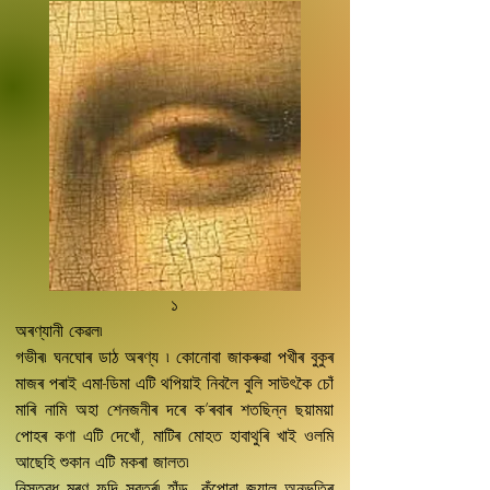
১
অৰণ্যানী কেৱল৷
গভীৰ৷ ঘনঘোৰ ডাঠ অৰণ্য ৷ কোনোবা জাকৰুৱা পখীৰ বুকুৰ
মাজৰ পৰাই এমা-ডিমা এটি থপিয়াই নিবলৈ বুলি সাউৎকৈ চোঁ
মাৰি নামি অহা শেনজনীৰ দৰে ক’ৰবাৰ শতছিন্ন ছয়াময়া
পোহৰ কণা এটি দেখোঁ, মাটিৰ মোহত হাবাথুৰি খাই ওলমি
আছেহি শুকান এটি মকৰা জালত৷
নিস্তব্ধ মৰণ ফন্দি সবৰ্ত্ৰ৷ হাঁড. কঁপোৱা জয়াল অনুভূতিৰ