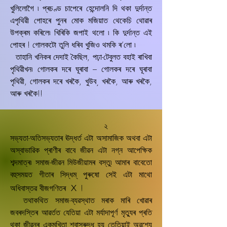
খুলিলোগৈ ৷ প্ৰচণ্ড চাপেৰে হেন্দোলনি দি থকা দুৰ্দান্ত
এপৃথিৱী পোহৰে পুনৰ মোক মজিয়াত থেকেচি থোৱাৰ
উপক্ৰম কৰিলে৷ খিৰিকি জপাই থলো ৷ কি দুৰ্দান্ত এই
পোহৰ ! গোলকটো তুলি ধৰিব খুজিও থমকি ৰ’লো ৷
তাহানি খনিকৰ দেদাই কৈছিল, পঢ়া-টেবুলত বহাই ৰাখিবা
পৃথিৱীখন৷ গোলকৰ দৰে ঘূৰাবা – গোলকৰ দৰে ঘূৰাবা
পৃথিৱী, গোলকৰ দৰে খৰকৈ, খুউব¸ খৰকৈ, আৰু খৰকৈ,
আৰু খৰকৈ!!
২
সভ্যতা-অতিসভ্যতাৰ ঊদ্ধৰ্ত এটা অসামাজিক অথবা এটা
অস্বাভাৱিক প্ৰাণীৰ বাবে জীৱন এটা নগ্ন আপেক্ষিক
শব্দমাত্ৰ৷ সমাজ-জীৱন মিউজীয়ামৰ বস্তু৷ আমাৰ বাবেতো
বহুসময়ত গীতাৰ সিদ্ধম্‌ পুৰুষো সেই এটা মাথো
x
অধিবাস্তৱ বীজগণিতৰ
!
তথাকথিত সমাজ-ব্যৱস্থাত মৰাক মাৰি খোৱাৰ
জবৰদস্তিৰ আৱৰ্তত যেতিয়া এটা মৰ্যাদাপূৰ্ণ মৃতু্যৰ প্ৰতি
থকা জীৱনৰ একমুখিতা শ্বাসৰুদ্ধ হয় তেতিয়াই অৱশ্যে