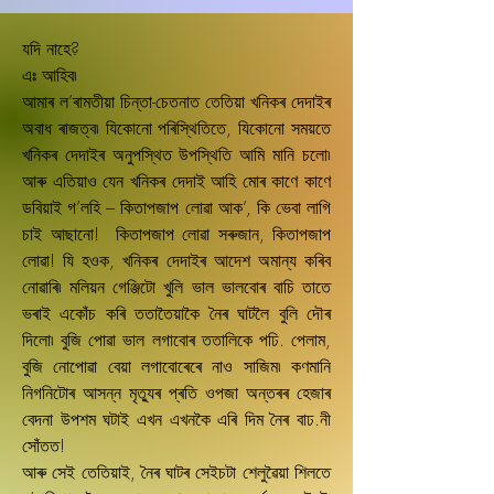
যদি নাহে?
এঃ আহিব৷
আমাৰ ল’ৰামতীয়া চিন্তা-চেতনাত তেতিয়া খনিকৰ দেদাইৰ
অবাধ ৰাজত্ব৷ যিকোনো পৰিস্থিতিতে, যিকোনো সময়তে
খনিকৰ দেদাইৰ অনুপস্থিত উপস্থিতি আমি মানি চলো৷
আৰু এতিয়াও যেন খনিকৰ দেদাই আহি মোৰ কাণে কাণে
ডবিয়াই গ’লহি – কিতাপজাপ লোৱা আক’, কি ভেবা লাগি
চাই আছানো! কিতাপজাপ লোৱা সৰুজান, কিতাপজাপ
লোৱা! যি হওক, খনিকৰ দেদাইৰ আদেশ অমান্য কৰিব
নোৱাৰি৷ মলিয়ন গেঞ্জিটো খুলি ভাল ভালবোৰ বাচি তাতে
ভৰাই একোঁচ কৰি ততাতৈয়াকৈ নৈৰ ঘাটলৈ বুলি দৌৰ
দিলো৷ বুজি পোৱা ভাল লগাবোৰ ততালিকে পঢি. পেলাম,
বুজি নোপোৱা বেয়া লগাবোৰেৰে নাও সাজিম৷ কণমানি
নিগনিটোৰ আসন্ন মৃতু্যৰ প্ৰতি ওপজা অন্তৰৰ হেজাৰ
বেদনা উপশম ঘটাই এখন এখনকৈ এৰি দিম নৈৰ বাঢ.নী
সোঁতত!
আৰু সেই তেতিয়াই, নৈৰ ঘাটৰ সেইচটা শেলুৱৈয়া শিলতে