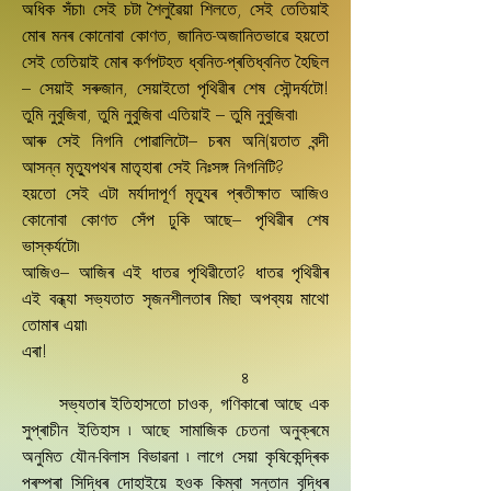
অধিক সঁচা৷ সেই চটা শৈলুৱৈয়া শিলতে, সেই তেতিয়াই
মোৰ মনৰ কোনোবা কোণত, জানিত-অজানিতভাৱে হয়তো
সেই তেতিয়াই মোৰ কৰ্ণপটহত ধ্বনিত-প্ৰতিধ্বনিত হৈছিল
– সেয়াই সৰুজান, সেয়াইতো পৃথিৱীৰ শেষ সৌন্দৰ্যটো!
তুমি নুবুজিবা, তুমি নুবুজিবা এতিয়াই – তুমি নুবুজিবা৷
আৰু সেই নিগনি পোৱালিটো– চৰম অনি(য়তাত বন্দী
আসন্ন মৃতু্যপথৰ মাতৃহাৰা সেই নিঃসঙ্গ নিগনিটি?
হয়তো সেই এটা মৰ্যাদাপূৰ্ণ মৃতু্যৰ প্ৰতীক্ষাত আজিও
কোনোবা কোণত সেঁপ ঢুকি আছে– পৃথিৱীৰ শেষ
ভাস্কৰ্যটো৷
আজিও– আজিৰ এই ধাতৱ পৃথিৱীতো? ধাতৱ পৃথিৱীৰ
এই বন্ধ্যা সভ্যতাত সৃজনশীলতাৰ মিছা অপব্যয় মাথো
তোমাৰ এয়া৷
এৰা!
৪
সভ্যতাৰ ইতিহাসতো চাওক, গণিকাৰো আছে এক
সুপ্ৰাচীন ইতিহাস ৷ আছে সামাজিক চেতনা অনুক্ৰমে
অনুমিত যৌন-বিলাস বিভাৱনা ৷ লাগে সেয়া কৃষিকেন্দ্ৰিক
পৰম্পৰা সিদ্ধিৰ দোহাইয়ে হওক কিম্বা সন্তান বৃদ্ধিৰ