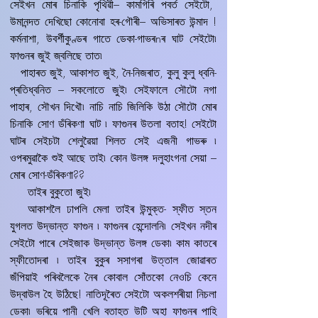
সেইখন মোৰ চিনাকি পৃথিৱী– কামগিৰি পবৰ্ত সেইটো,
উমানন্দত দেখিছো কোনোবা হৰ-গৌৰী– অভিসাৰত উন্মাদ !
কৰ্মনাশা, উবৰ্শীকুণ্ডৰ গাতে ডেকা-গাভৰnৰ ঘাট সেইটো৷
ফাগুনৰ জুই জ্বলিছে তাত৷
পাহাৰত জুই, আকাশত জুই, নৈ-নিজৰাত, কুলু কুলু ধ্বনি-
প্ৰতিধ্বনিত – সকলোতে জুই৷ সেইফালে সৌটো নগা
পাহাৰ, সৌখন দিখৌ৷ নাচি নাচি জিলিকি উঠা সৌটো মোৰ
চিনাকি সোণ ডঁৰিকণা ঘাট ৷ ফাগুনৰ উতলা বতাহ! সেইটো
ঘাটৰ সেইচটা শেলুৱৈয়া শিলত সেই এজনী গাভৰু ৷
ওপৰমুৱাকৈ শুই আছে তাই৷ কোন উলঙ্গ দলুহাংগনা সেয়া –
মোৰ সোণ-ডঁৰিকণা??
তাইৰ বুকুতো জুই৷
আকাশলৈ ঢাপলি মেলা তাইৰ উন্মুক্ত- স্ফীত স্তন
যুগলত উদ্ভান্ত ফাগুন ৷ ফাগুনৰ হেন্দোলনি৷ সেইখন নদীৰ
সেইটো পাৰে সেইজাক উদ্ভান্ত উলঙ্গ ডেকা৷ কাম কাতৰে
স্ফীতোদৰা ৷ তাইৰ বুকুৰ সসাগৰা উত্তাল জোৱাৰত
জঁপিয়াই পৰিবলৈকে নৈৰ কোবাল সোঁতকো নেওচি কেনে
উদ্বাউল হৈ উঠিছে! নাতিদূৰৈত সেইটো অকলশৰীয়া নিচলা
ডেকা৷ ভৰিয়ে পানী খেলি বতাহত উটি অহা ফাগুনৰ পাহি