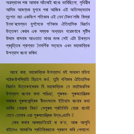
অৱস্থানৰ পৰা আমাক আঁতৰাই ৰাখে৷ ভাবিছিলো, পৃথিৱীৰ
আদিম আৰণ্যক যুগৰে পৰা আজিৰ এই অতিসভ্যতাৰ
তুংগত নচা একবিংশ শতিকাৰ এই নেন’টেকন’লজি কিম্বা
ইনফ’ৰমেশ্যন যুগলৈকে গণিকাৰ ঐতিহাসিক বিৱৰ্তন
উত্তৰণ ৰেখাৰ এক সম্যক অধ্যয়ন গৱেষণাৰে সৃষ্টিৰ
উদ্দাম বাসনাৰ আওতাত মানৱ মনৰ সেই এটা চিৰন্তন
প্ৰবৃত্তিৰ শ্বাশ্বত নৈসৰ্গিক সত্যৰে এখন মহাকাবি্যক
উপন্যাস ৰচনা কৰিম!
আৰে’ বাবা, মহাকাব্যিক উপন্যাস! মই সাধাৰণ মহিলা
পাঠক-উপস্থিতি হিচাপে কওঁ, তুমি গণিকাৰ ঐতিহাসিক
বিৱৰ্তন উত্তৰণৰেখাৰ যি মহাকাব্যিক নে মহাজৈৱনিক
উপন্যাস ৰচনাৰ কথা পাঙিছা, পুৰুষৰ– পুৰুষতান্ত্ৰিক
সমাজৰ পুৰুষকেন্দ্ৰিক বীভৎসতাৰ ইতিহাস ৰচনাৰ কথা
ভাবিব নোৱাৰা কিয়? নেপুৰুষ প্ৰতিনিধি হোৱা বাবেই
তেনে তোমাৰ এয়া পুৰুষতান্ত্ৰিক উদ্ভণ্ডালি ?
মোৰ কথাৰ আৰম্ভণিয়েই বা ক’ত, আৰু আপুনি
বাইদেও সামৰণিৰ প্ৰতিক্ৰিয়াকে প্ৰকাশ কৰি পেলালে!