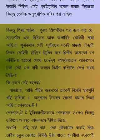
উজাৰি দিছিল, সেই প্ৰতিকৃতিৰ মডেল মাদাম লিজায়ো
কিন্তু তেওঁক অনুপ্ৰাণিত কৰিব পৰা নাছিল৷
কিন্তু প্ৰিয় পাঠক, পুৰণা শিল্পগাঁথাৰ পৰা জনা যায় যে,
মডেলটিৰ এক বিচিত্ৰ আৰু অপাৰ্থিব মোহিনী মায়া
আছিল, পুৰাকথাৰ সেই স্ফীংছৰ দৰেই মাডাম লিজাই
নিজৰ মোহিনী হাঁহিৰে ভিন্সিৰ দৰে শিল্পীৰ আত্মাকো বশ
কৰিছিল৷ হয়তো সেয়ে দুৰ্ভেদ্য ৰহস্যময়তাৰ আৱৰণেৰে
ঢকা সেই এক নাৰী অৱয়ব নিৰ্মাণ কৰিবলৈ তেওঁ বাধ্য
হৈছিল৷
কি তেনে সেই ৰহস্য?
নাজানো, আজি পঁচিছ বছৰেতো তাকেই বিচাৰি হাবাথুৰি
খাই ফুৰিছো ৷ অনুমানৰ ভিতৰত হয়তো মাডাম লিজা
আছিল প্ৰেগনেণ্ট !
প্ৰেগনেণ্ট ? ইন্দ্ৰিয়াতীতভাৱে শ্লেষাত্মক হ’লেও কিন্তু
ছবিখনে অনন্ত কামনাৰহে ইঙ্গিত দিয়ে৷
তথাপি... নাই নাই নাই, সেই টোকাটোৰ কথাই সঁচা৷
তাইৰ চকুৰ কোণত বিৰিঙি উঠা পাতল হালধীয়া ৰংকণেই