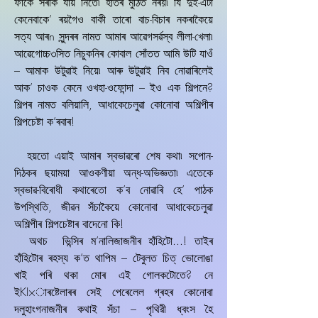
ফাঁকে সৰকি যায় নিতে৷ হাতৰ মুঠিত নৰয়৷ যি দুই-এটা
কেনেবাকে’ ৰয়গৈও বাকী তাৰো বাচ-বিচাৰ নকৰাকৈয়ে
সত্য আৰn সুন্দৰৰ নামত আমাৰ আৱেগসৰ্ৱস্ব লীলা-খেলা৷
আৱেগোচ্চ৩সিত নিচুকনিৰ কোবাল সোঁতত আমি উটি যাওঁ
– আমাক উটুৱাই নিয়ে৷ আৰু উটুৱাই নিব নোৱাৰিলেই
আক’ চাওক কেনে ওখহা-ওফোন্দা – ইও এক শিল্পনে?
শিল্পৰ নামত বলিয়ালি, আধাকেচেলুৱা কোনোবা অশিল্পীৰ
শিল্পচেষ্টা ক’ৰবাৰ!
হয়তো এয়াই আমাৰ স্বভাৱৰো শেষ কথা৷ সপোন-
দিঠকৰ ছয়াময়া আওকণীয়া অন্ধ-অভিজ্ঞতা৷ এতেকে
স্বভাৱ-বিৰোধী কথাৰেতো ক’ব নোৱাৰি হে’ পাঠক
উপস্থিতি, জীৱন সঁচাকৈয়ে কোনোবা আধাকেচেলুৱা
অশিল্পীৰ শিল্পচেষ্টাৰ বাদেনো কি!
অথচ ভিন্সিৰ ম’নালিজাজনীৰ হাঁহিটো...! তাইৰ
হাঁহিটোৰ ৰহস্য ক’ত থাপিম – টেবুলত চিত্‌ ভোলোঙা
খাই পৰি থকা মোৰ এই গোলকটোতে? নে
ইKI×াৰষ্টেলাৰৰ সেই পেৰেলেল গ্ৰহৰ কোনোবা
দলুহাংগনাজনীৰ কথাই সঁচা – পৃথিৱী ধ্বংস হৈ