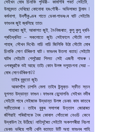
সেইখন মোৰ চিনাকি পৃথিৱী– কামগিৰি পবৰ্ত সেইটো,
উমানন্দত দেখিছো কোনোবা হৰ-গৌৰী– অভিসাৰত উন্মাদ !
কৰ্মনাশা, উবৰ্শীকুণ্ডৰ গাতে ডেকা-গাভৰnৰ ঘাট সেইটো৷
ফাগুনৰ জুই জ্বলিছে তাত৷
পাহাৰত জুই, আকাশত জুই, নৈ-নিজৰাত, কুলু কুলু ধ্বনি-
প্ৰতিধ্বনিত – সকলোতে জুই৷ সেইফালে সৌটো নগা
পাহাৰ, সৌখন দিখৌ৷ নাচি নাচি জিলিকি উঠা সৌটো মোৰ
চিনাকি সোণ ডঁৰিকণা ঘাট ৷ ফাগুনৰ উতলা বতাহ! সেইটো
ঘাটৰ সেইচটা শেলুৱৈয়া শিলত সেই এজনী গাভৰু ৷
ওপৰমুৱাকৈ শুই আছে তাই৷ কোন উলঙ্গ দলুহাংগনা সেয়া –
মোৰ সোণ-ডঁৰিকণা??
তাইৰ বুকুতো জুই৷
আকাশলৈ ঢাপলি মেলা তাইৰ উন্মুক্ত- স্ফীত স্তন
যুগলত উদ্ভান্ত ফাগুন ৷ ফাগুনৰ হেন্দোলনি৷ সেইখন নদীৰ
সেইটো পাৰে সেইজাক উদ্ভান্ত উলঙ্গ ডেকা৷ কাম কাতৰে
স্ফীতোদৰা ৷ তাইৰ বুকুৰ সসাগৰা উত্তাল জোৱাৰত
জঁপিয়াই পৰিবলৈকে নৈৰ কোবাল সোঁতকো নেওচি কেনে
উদ্বাউল হৈ উঠিছে! নাতিদূৰৈত সেইটো অকলশৰীয়া নিচলা
ডেকা৷ ভৰিয়ে পানী খেলি বতাহত উটি অহা ফাগুনৰ পাহি