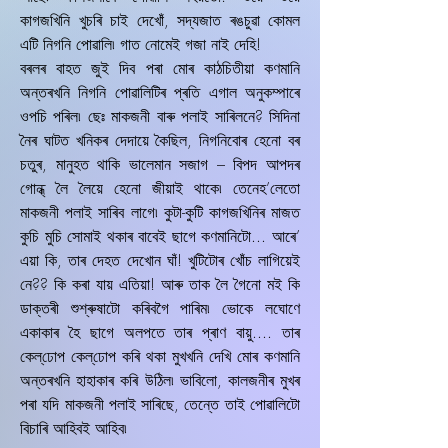
কাগজখিনি খুচৰি চাই দেখোঁ, সদ্যজাত ৰঙচুৱা কোমল
এটি নিগনি পোৱালি৷ গাত নোমেই গজা নাই দেহি!
বৰলৰ বাহত জুই দিব পৰা মোৰ কাঠচিতীয়া কণমানি
অন্তৰখনি নিগনি পোৱালিটিৰ প্ৰতি এগাল অনুকম্পাৰে
ওপচি পৰিল৷ ছেঃ মাকজনী বাৰু পলাই সাৰিলনে? সিদিনা
নৈৰ ঘাটত খনিকৰ দেদায়ে কৈছিল, নিগনিবোৰ হেনো বৰ
চতুৰ, মানুহত থাকি ভালেমান সজাগ – বিপদ আপদৰ
গোন্ধ্‌ লৈ লৈয়ে হেনো জীয়াই থাকে৷ তেনেহ’লেতো
মাকজনী পলাই সাৰিব লাগে৷ কুটা-কুটি কাগজখিনিৰ মাজত
কুচি মুচি সোমাই থকাৰ বাবেই ছাগে কণমানিটো... আৰে’
এয়া কি, তাৰ দেহত দেখোন ঘাঁ! খুটিটোৰ খোঁচ লাগিয়েই
নে?? কি কৰা যায় এতিয়া! আৰু তাক লৈ গৈনো মই কি
ডাক্তৰী শুশ্ৰুষাটো কৰিবগৈ পাৰিম৷ ভোকে লঘোণে
একাকাৰ হৈ ছাগে অলপতে তাৰ প্ৰাণ বায়ু.... তাৰ
কেল্‌ঢোপ কেল্‌ঢোপ কৰি থকা মুখখনি দেখি মোৰ কণমানি
অন্তৰখনি হাহাকাৰ কৰি উঠিল৷ ভাবিলো, কালজনীৰ মুখৰ
পৰা যদি মাকজনী পলাই সাৰিছে, তেন্তে তাই পোৱালিটো
বিচাৰি আহিবই আহিব৷