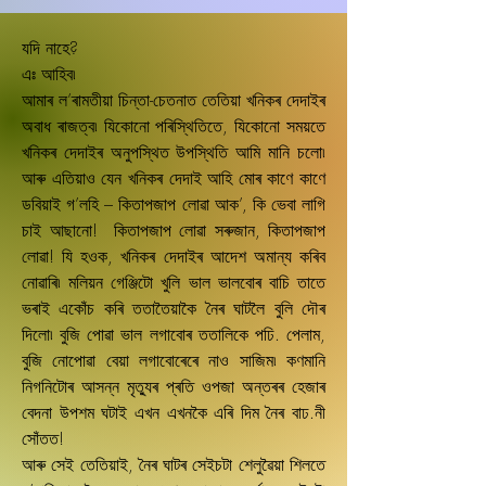
যদি নাহে?
এঃ আহিব৷
আমাৰ ল’ৰামতীয়া চিন্তা-চেতনাত তেতিয়া খনিকৰ দেদাইৰ
অবাধ ৰাজত্ব৷ যিকোনো পৰিস্থিতিতে, যিকোনো সময়তে
খনিকৰ দেদাইৰ অনুপস্থিত উপস্থিতি আমি মানি চলো৷
আৰু এতিয়াও যেন খনিকৰ দেদাই আহি মোৰ কাণে কাণে
ডবিয়াই গ’লহি – কিতাপজাপ লোৱা আক’, কি ভেবা লাগি
চাই আছানো! কিতাপজাপ লোৱা সৰুজান, কিতাপজাপ
লোৱা! যি হওক, খনিকৰ দেদাইৰ আদেশ অমান্য কৰিব
নোৱাৰি৷ মলিয়ন গেঞ্জিটো খুলি ভাল ভালবোৰ বাচি তাতে
ভৰাই একোঁচ কৰি ততাতৈয়াকৈ নৈৰ ঘাটলৈ বুলি দৌৰ
দিলো৷ বুজি পোৱা ভাল লগাবোৰ ততালিকে পঢি. পেলাম,
বুজি নোপোৱা বেয়া লগাবোৰেৰে নাও সাজিম৷ কণমানি
নিগনিটোৰ আসন্ন মৃতু্যৰ প্ৰতি ওপজা অন্তৰৰ হেজাৰ
বেদনা উপশম ঘটাই এখন এখনকৈ এৰি দিম নৈৰ বাঢ.নী
সোঁতত!
আৰু সেই তেতিয়াই, নৈৰ ঘাটৰ সেইচটা শেলুৱৈয়া শিলতে