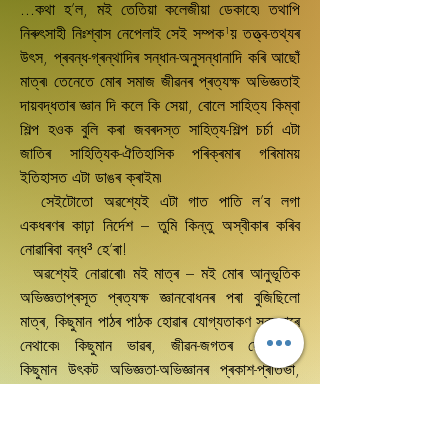
...কথা হ’ল, মই তেতিয়া কলেজীয়া ডেকাহে৷ তথাপি
নিৰুৎসাহী নিঃশ্বাস নেপেলাই সেই সম্পক¹য় তত্ত্ব-তথ্যৰ
উৎস, প্ৰবন্ধ-গ্ৰন্থাদিৰ সন্ধান-অনুসন্ধানাদি কৰি আছোঁ
মাত্ৰ৷ তেনেতে মোৰ সমাজ জীৱনৰ প্ৰত্যক্ষ অভিজ্ঞতাই
দায়বদ্ধতাৰ জ্ঞান দি কলে কি সেয়া, বোলে সাহিত্য কিম্বা
শিল্প হওক বুলি কৰা জবৰদস্ত সাহিত্য-শিল্প চৰ্চা এটা
জাতিৰ সাহিত্যিক-ঐতিহাসিক পৰিক্ৰমাৰ গৰিমাময়
ইতিহাসত এটা ডাঙৰ ক্ৰাইম৷
সেইটোতো অৱশ্যেই এটা গাত পাতি ল’ব লগা
একধৰণৰ কাঢ়া নিৰ্দেশ – তুমি কিন্তু অস্বীকাৰ কৰিব
নোৱাৰিবা বন্ধ³ হে’ৰা!
অৱশ্যেই নোৱাৰো৷ মই মাত্ৰ – মই মোৰ আনুভূতিক
অভিজ্ঞতাপ্ৰসূত প্ৰত্যক্ষ জ্ঞানবোধনৰ পৰা বুজিছিলো
মাত্ৰ, কিছুমান পাঠৰ পাঠক হোৱাৰ যোগ্যতাকণ সকলোৰে
নেথাকে৷ কিছুমান ভাৱৰ, জীৱন-জগতৰ দোমোজাত
কিছুমান উৎকট অভিজ্ঞতা-অভিজ্ঞানৰ প্ৰকাশ-প্ৰতিভা,
দক্ষতা সকলোৰে নেথাকে৷ আৰু এই সাধাৰণ কথাটোকে
আমাৰ এচাম আত্মম্ভৰী গোড়া শিল্প-সাহিত্য বিশ্লেষকৰ
মানসিকতাই সহজে ঢুকি পাবগৈ নোৱাৰে মানে আমাৰ দৰে