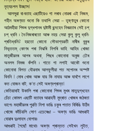
নৃত্যচপল উচ্ছাস!
আলসুৱা বা-বতাহ এছাটিয়েও গা লৰাব নোৱৰা এই নিজম,
গহীন অৰণ্যত শুনো কি তথাপি সেয়া – তৃষ্ণাতুৰ কোনো
আঠমহীয়া শিশুৰ দুগ্ধপানৰ দুষ্টামী ছন্দহেন নিৰৱতাৰ সেই চপ্‌
চপ্‌ ধ্বনি ৷ নৈ-নিজৰাৰতো আৰু নহয় সেয়া কুলু কুলু ধ্বনি-
প্ৰতিধ্বনি? হয়তো কোনো সৌভাগ্যৱতী নাৰীৰ বুকুৰ
নিভৃততম্‌ কোণৰ পৰা নিঝৰি নিগৰি ভাহি আহিব খোজা
মাতৃজীৱনৰ আগৰ অথবা¸ পিছৰ কোনোবা অবুজ ঢৌৰ
অনলস নিমজ কঁপনি ৷ গাতে গা লগাই আকৌ শুনো
কোনোবা বিগত যৌৱনাৰ আলফুলীয়া শত সপোনৰ অস্পষ্ট
বিননি ! মোৰ খোজ আৰু যায় কি নাযায় আৰু যাবগৈ লাগে
কত যোজন বাট, ক’ত সেই অৰণ্যপ্ৰান্ত!
কেতিয়াবাই উকালি পৰা কোনোবা শিশুৰ মুখৰ মাতৃদুগ্ধহেন
চেঁচা কোমল এছাটি বতাহৰ আৱাহনী মুদ্ৰাত খোজৰ জঠৰতা
ভাগে৷ মহাজীৱনৰ পুৱতি নিশা ভাঙি চকুৰ পতাত বিৰিঙি উঠিব
খোজে কাঁচিয়লি সোণ এচেৰেঙা – অৰণ্য ভাঙি আগুৱাই
যোৱাৰ দুঃসাহস যোগায়৷
আগুৱাই গৈছোঁ মাথো৷ অৰণ্য প্ৰান্তত সেইখন লুইত,