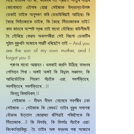
নিছে ফাগুনৰ শত ৰং, কামনাৰ শত শ্ৰাৱণ! সাঁতুৰি নাদুৰি
কোনোমতে এইপাৰ হোৱা সেইজাক উদ্ভান্ত-উলঙ্গ
ডেকাই তাইক অনুসৰণ কৰি ডেডাউৰিয়াই আহিছে৷ কি
কৈছে সিহঁতজাকে তাইক, কি কৈছে সিঁহতজাকক তাই?
কাম কাতৰে অস্পষ্ট স্বৰ৷ তাই মাথো দৌৰিছে৷ বাউলীজনী
হৈ দৌৰিছে কেৱল৷ অকলশৰীয়া সেই নিছলা ডেকাটিৰ
সুঠাম বুকুখনি সজোৰে সাৱটি ধৰিছেগৈ তাই – And you
are the son of my own mother, and I
forgot you !!
প্ৰাণৰ মাথো আৱাহন ৷ ভমকাই জ্বলি উঠিছে ফাগুনৰ
লেলিহান শিখা ৷ অঙ্গই অঙ্গই কি বিদ্যুৎ সঞ্চালন, কি
আধিভৌতিক শিহৰণ সঁচাকৈ এয়া, সবৰ্শক্তিৰে,
সবৰ্শক্তিৰে, সবৰ্শক্তিৰে...!!
কিন্তু কিমাধিকম্‌ !!
সেইজাক – দীঘল দীঘল নোমেৰে সবৰ্শৰীৰ ঢকা
সেইজাক – সেইজাক কি মেমথ? তাইৰ বুকুৰ সসাগৰা
যৌৱনৰ উত্তাল জোৱাৰত জঁপিয়াই পৰিবলৈকে কি
সিঁহতজাক...? কি বিপৰ্যয়, কি বিপৰ্যয় সঁচাকৈ এয়া!
কিংকৰ্তব্যবিমূঢ. হৈ তাইৰ অঙ্গ বন্ধনৰ পৰা সজোৰে