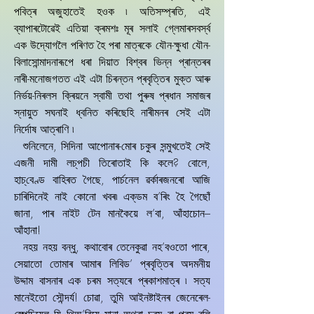
পবিত্ৰ অজুহাতেই হওক ৷ অতিসম্প্ৰতি, এই
ব্যাপাৰটোৱেই এতিয়া ক্ৰমশঃ মূৰ সলাই গ্লেমাৰসবৰ্স্ব
এক উদে্যাগলৈ পৰিণত হৈ পৰা মাত্ৰকে যৌন-ক্ষুধা যৌন-
বিলাসোন্মাদনাৰূপে ধৰা দিয়াত বিশ্বৰ ভিন্ন প্ৰান্তৰৰ
নাৰী-মনোজগতত এই এটা চিৰন্তন প্ৰবৃত্তিৰ মুক্ত আৰু
নিৰ্ভয়-নিৰলস ক্ৰিয়নে স্বামী তথা পুৰুষ প্ৰধান সমাজৰ
স্নায়ুত সঘনাই ধ্বনিত কৰিছেহি নাৰীমনৰ সেই এটা
নিৰ্দোষ আত্ৰাণি ৷
শুনিলেনে, সিদিনা আপোনাৰ-মোৰ চকুৰ সন্মুখতেই সেই
এজনী দামী লচ্‌পচী তিৰোতাই কি কলে? বোলে,
হাচ্‌বেণ্ড বাহিৰত গৈছে, পাৰ্চনেল ৱৰ্কাৰজনৰো আজি
চাৰিদিনেই নাই কোনো খবৰ৷ এক্‌ডম ব’ৰিং হৈ গৈছোঁ
জানা, পাৰ নাইট টেন মানকৈয়ে ল’বা, আঁহাচোন–
আঁহানা!
নহয় নহয় বন্ধু, কথাবোৰ তেনেকুৱা নহ’বওতো পাৰে,
সেয়াতো তোমাৰ আমাৰ লিবিড’ প্ৰবৃত্তিৰ অদমনীয়
উদ্দাম বাসনাৰ এক চৰম সত্যৰে প্ৰকাশমাত্ৰ ৷ সত্য
মানেইতো সৌন্দৰ্য! চোৱা, তুমি আইনষ্টাইনৰ জেনেৰেল-