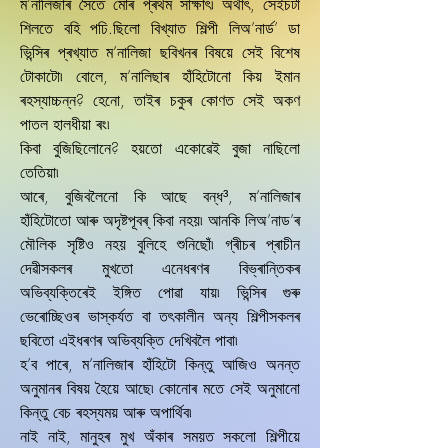
ম’নালিজাৰ সৈতে মোৰ প্ৰথম সাক্ষাৎ৷ অৰ্থাৎ, সেইচটা
শিলতে বহি পঢি.ছিলো বিখ্যাত শিল্পী লিঅ’নাৰ্ড’ ডা
ভিন্সিৰ প্ৰখ্যাত ম’নালিজা ছবিখনৰ বিষয়ে সেই বিশেষ
টোকাটো৷ বোলে, ম’নালিছাৰ হাঁহিটোনো কিয় ইমান
ৰহস্যাচ্চন্ন? হেনো, তাইৰ চকুৰ কোণত সেই অকণ
পাতল হালধীয়া ৰং৷
কিবা বুজিছিলোনে? হয়তো একোৱেই বুজা নাছিলো
তেতিয়া৷
আৰে, বুজিবলৈনো কি আছে বন্ধ³, ম’নালিজাৰ
হাঁহিটোতো আৰু অদৃষ্টপূবৰ্ কিবা নহয়৷ আনকি লিঅ’নাড’ৰ
মৌলিক সৃষ্টিও নহয় বুলিহে শুনিছোঁ৷ গ্ৰীচৰ প্ৰাচীন
দেৱীসকলৰ মুখতো এনেধৰণৰ বিভ্ৰান্তিকৰ
অভিব্যক্তিৰেই ইঙ্গিত পোৱা যায়৷ ভিন্সিৰ গুৰু
ভেৰোচ্ছিওৰ ভাস্কৰ্যত বা তৎকালীন অন্য শিল্পীসকলৰ
ছবিতো এইধৰণৰ অভিব্যক্তি দেখিবলৈ পাবা৷
হ’ব পাৰে, ম’নালিজাৰ হাঁহিটো কিন্তু আজিও অনন্ত
অনুমানৰ বিষয় হৈয়ে আছে৷ কোনোৰ মতে সেই অনুমানো
কিন্তু বেচ ৰহস্যময় আৰু অপাৰ্থিব৷
নাই নাই, মানুহৰ মুখ অঁকাৰ সময়ত সকলো শিল্পীয়ে