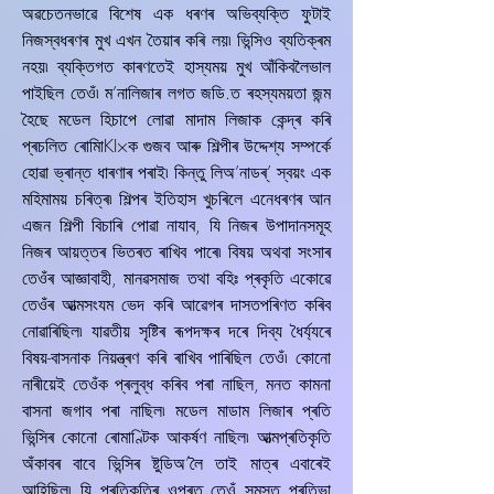
অৱচেতনভাৱে বিশেষ এক ধৰণৰ অভিব্যক্তি ফুটাই
নিজস্বধৰণৰ মুখ এখন তৈয়াৰ কৰি লয়৷ ভিন্সিও ব্যতিক্ৰম
নহয়৷ ব্যক্তিগত কাৰণতেই হাস্যময় মুখ আঁকিবলৈভাল
পাইছিল তেওঁ৷ ম’নালিজাৰ লগত জডি.ত ৰহস্যময়তা জন্ম
হৈছে মডেল হিচাপে লোৱা মাদাম লিজাক কেন্দ্ৰ কৰি
প্ৰচলিত ৰোমািKI×ক গুজব আৰু শিল্পীৰ উদ্দেশ্য সম্পৰ্কে
হোৱা ভ্ৰান্ত ধাৰণাৰ পৰাই৷ কিন্তু লিঅ’নাডৰ্’ স্বয়ং এক
মহিমাময় চৰিত্ৰ৷ শিল্পৰ ইতিহাস খুচৰিলে এনেধৰণৰ আন
এজন শিল্পী বিচাৰি পোৱা নাযাব, যি নিজৰ উপাদানসমূহ
নিজৰ আয়ত্তৰ ভিতৰত ৰাখিব পাৰে৷ বিষয় অথবা সংসাৰ
তেওঁৰ আজ্ঞাবাহী, মানৱসমাজ তথা বহিঃ প্ৰকৃতি একোৱে
তেওঁৰ আত্মসংযম ভেদ কৰি আৱেগৰ দাসতপৰিণত কৰিব
নোৱাৰিছিল৷ যাৱতীয় সৃষ্টিৰ ৰূপদক্ষৰ দৰে দিব্য ধৈৰ্য্যৰে
বিষয়-বাসনাক নিয়ন্ত্ৰণ কৰি ৰাখিব পাৰিছিল তেওঁ৷ কোনো
নাৰীয়েই তেওঁক প্ৰলুব্ধ কৰিব পৰা নাছিল, মনত কামনা
বাসনা জগাব পৰা নাছিল৷ মডেল মাডাম লিজাৰ প্ৰতি
ভিন্সিৰ কোনো ৰোমাণ্টিক আকৰ্ষণ নাছিল৷ আত্মপ্ৰতিকৃতি
অঁকাবৰ বাবে ভিন্সিৰ ষ্টুডিঅ’লৈ তাই মাত্ৰ এবাৰেই
আহিছিল৷ যি প্ৰতিকৃতিৰ ওপৰত তেওঁ সমস্ত প্ৰতিভা