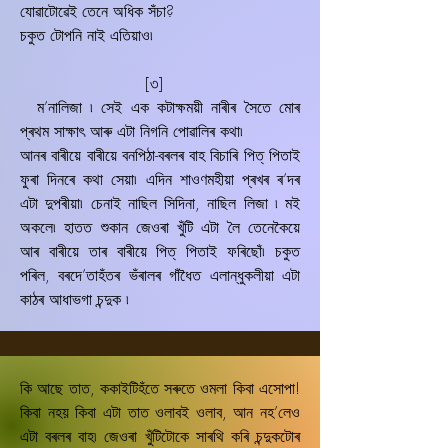
যোৱাটোৱেই তেনে অধিক সঁচা?
চকুত টোপনি নাই এতিয়াও৷
[৩]
ম’নালিজা ৷ সেই এক কটাক্ষময়ী নাৰীৰ সৈতে মোৰ
প্ৰথম সাক্ষাৎ আৰু এটা নিগনি পোৱালিৰ কথা৷
আনৰ বাৰীয়ে বাৰীয়ে বনপিঠা-বৰলৰ বাহ বিচাৰি পিত্‌ পিতাই
ফুৰা দিনৰে কথা সেয়া৷ এদিন শাওণমহীয়া প্ৰখৰ ৰ’দৰ
এটা দুপৰীয়া৷ চেনাই নাছিল সিদিনা, নাছিল লিজা ৷ মই
অকলে৷ হাতত শুকান জেওৰা খুঁটি এটা লৈ তেনেকৈয়ে
আৰ বাৰীয়ে তাৰ বাৰীয়ে পিত্‌ পিতাই ফৰিছোঁ৷ চকুত
পৰিল, বৰদে’তাহঁতৰ ভঁৰালৰ গাঁধৈত এলান্ধুকলীয়া এটা
কাঠৰ আধাভগা চন্দুক ৷
কি আছে তাত, ককাইটিহঁতে সৰুতে ওমলা কিবা এসোপা!
কিবা নহয় কিবা এটা তাত ওলাবই ওলাব, আন নহ’লেও
এটা বৰলৰ বাহ৷ জেওৰা খুঁটিটোকে সাৰথি কৰি চন্দুকটোৰ