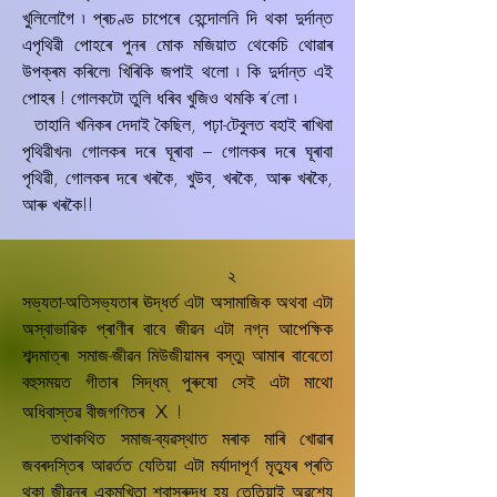
খুলিলোগৈ ৷ প্ৰচণ্ড চাপেৰে হেন্দোলনি দি থকা দুৰ্দান্ত
এপৃথিৱী পোহৰে পুনৰ মোক মজিয়াত থেকেচি থোৱাৰ
উপক্ৰম কৰিলে৷ খিৰিকি জপাই থলো ৷ কি দুৰ্দান্ত এই
পোহৰ ! গোলকটো তুলি ধৰিব খুজিও থমকি ৰ’লো ৷
তাহানি খনিকৰ দেদাই কৈছিল, পঢ়া-টেবুলত বহাই ৰাখিবা
পৃথিৱীখন৷ গোলকৰ দৰে ঘূৰাবা – গোলকৰ দৰে ঘূৰাবা
পৃথিৱী, গোলকৰ দৰে খৰকৈ, খুউব¸ খৰকৈ, আৰু খৰকৈ,
আৰু খৰকৈ!!
২
সভ্যতা-অতিসভ্যতাৰ ঊদ্ধৰ্ত এটা অসামাজিক অথবা এটা
অস্বাভাৱিক প্ৰাণীৰ বাবে জীৱন এটা নগ্ন আপেক্ষিক
শব্দমাত্ৰ৷ সমাজ-জীৱন মিউজীয়ামৰ বস্তু৷ আমাৰ বাবেতো
বহুসময়ত গীতাৰ সিদ্ধম্‌ পুৰুষো সেই এটা মাথো
x
অধিবাস্তৱ বীজগণিতৰ
!
তথাকথিত সমাজ-ব্যৱস্থাত মৰাক মাৰি খোৱাৰ
জবৰদস্তিৰ আৱৰ্তত যেতিয়া এটা মৰ্যাদাপূৰ্ণ মৃতু্যৰ প্ৰতি
থকা জীৱনৰ একমুখিতা শ্বাসৰুদ্ধ হয় তেতিয়াই অৱশ্যে