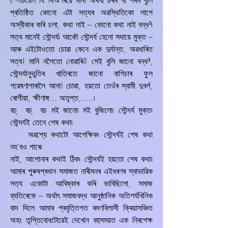
স্পেচিয়েল যি থিঅ’ৰিয়ে মানা অথবা চৰম বা পৰম বুলি
প্ৰতিষ্ঠিত কোনো এটা সত্যৰ অৱস্থিতিকো লাগে
অস্বীকাৰ কৰি চলা, কথা নাই – কোনো কথা নাই বন্ধ³৷
সত্য মানেই সৌন্দৰ্য৷ আকৌ সৌন্দৰ্য হেনো সদায়ে মুক্ত –
আৰু এইটোওতো চোৱা কেনে এক দুৰ্দান্ত, অৱধাৰিত
সত্য! মানি নলৈতো নোৱাৰি? সেই বুলি জানো বন্ধ³,
সৌন্দৰ্যানুভুতিৰ খাতিৰতে জানো বাগিচাৰ ফুল
গৱেষণাগাৰালৈ আনা! চোৱা, হয়তো তেওঁৰ স্বামী দুবৰ্ল,
ৰোগীয়া, ক্ষীণাঙ্গ... অতৃপ্ত,.....৷
বচ্‌ বচ্‌ বচ মই জানো৷ মই বুজিলো৷ সৌন্দৰ্য মুক্ত৷
সৌন্দৰ্যই তেনে শেষ কথা৷
অৱশ্যে কথাটো আপেক্ষিক৷ সৌন্দৰ্যই শেষ কথা
নহ’বও পাৰে৷
নাই, আপোনাৰ কথাই ঠিক৷ সৌন্দৰ্যই হয়তো শেষ কথা৷
আমাৰ পুৰুষপ্ৰধান সমাজত নাৰীমনৰ এইধৰণৰ স্বাভাৱিক
সত্য একোটা আবিষ্কাৰ কৰি ভাবিছিলো, সমাজ
ব্যতিৰেকে – অৰ্থাৎ সমাজবদ্ধ আনুষ্ঠানিক অতিশৰ্যখিনিক
বাদ দিলে আমাৰ প্ৰবৃত্তিগত ৰমণবিলাসী ক্ৰিয়াসঞ্চিত
অহং তৃপ্তিবোধটোৱেই দেখোন বহুসময়ত এক নিৰপেক্ষ