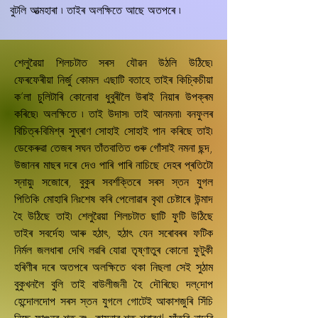
বুটলি আত্মহাৰা ৷ তাইৰ অলক্ষিতে আছে অতপৰে ৷
শেলুৱৈয়া শিলচটাত সৰস যৌৱন উঠলি উঠিছে৷
ফেৰফেৰীয়া নিৰ্জু কোমল এছাটি বতাহে তাইৰ কিচ্কিচীয়া
ক’লা চুলিটাৰি কোনোবা ধুবুৰীলৈ উৰাই নিয়াৰ উপক্ৰম
কৰিছে৷ অলক্ষিতে ৷ তাই উদাস৷ তাই আনমনা৷ বনফুলৰ
বিচিত্ৰ-বিমিশ্ৰ সুঘ্ৰাণ সোহাই সোহাই পান কৰিছে তাই৷
ডেকেৰুৱা তেজৰ সঘন তাঁতবাতিত গুৰু গোঁসাই নমনা ছন্দ,
উজানৰ মাছৰ দৰে দেও পাৰি পাৰি নাচিছে দেহৰ প্ৰতিটো
স্নায়ু৷ সজোৰে, বুকুৰ সবৰ্শক্তিৰে সৰস স্তন যুগল
পিতিকি মোহাৰি নিঃশেষ কৰি পেলোৱাৰ বৃথা চেষ্টাৰে উন্মাদ
হৈ উঠিছে তাই৷ শেলুৱৈয়া শিলচটাত ছাটি ফুটি উঠিছে
তাইৰ সবৰ্দেহ৷ আৰু হঠাৎ, হঠাৎ যেন সৰোবৰৰ ফটিক
নিৰ্মল জলধাৰা দেখি লৱৰি যোৱা তৃষ্ণাতুৰ কোনো ফুটুকী
হৰিণীৰ দৰে অতপৰে অলক্ষিতে থকা নিছলা সেই সুঠাম
বুকুখনলৈ বুলি তাই বাউলীজনী হৈ দৌৰিছে৷ দল্‌দোপ
হেন্দোলদোপ সৰস স্তন যুগলে গোটেই আকাশজুৰি সিঁচি