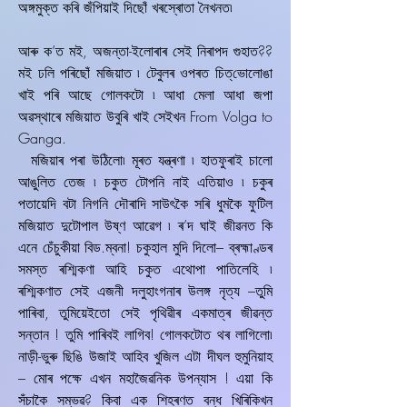
অঙ্গমুক্ত কৰি জঁপিয়াই দিছোঁ খৰস্ৰোতা নৈখনত৷
আৰু ক’ত মই, অজন্তা-ইলোৰাৰ সেই নিৰাপদ গুহাত??
মই ঢলি পৰিছোঁ মজিয়াত ৷ টেবুলৰ ওপৰত চিত্‌ভোলোঙা
খাই পৰি আছে গোলকটো ৷ আধা মেলা আধা জপা
অৱস্থাৰে মজিয়াত উবুৰি খাই সেইখন From Volga to
Ganga.
মজিয়াৰ পৰা উঠিলো৷ মূৰত যন্ত্ৰণা ৷ হাতফুৰাই চালো
আঙুলিত তেজ ৷ চকুত টোপনি নাই এতিয়াও ৷ চকুৰ
পতায়েদি বটা নিগনি দৌৰাদি সাউৎকৈ সৰি ধুমকৈ ফুটিল
মজিয়াত দুটোপাল উষ্ণ আৱেগ ৷ ৰ’দ ঘাই জীৱনত কি
এনে চেঁচুকীয়া বিড.ম্বনা! চকুহাল মুদি দিলো– ব্ৰহ্মাণ্ডৰ
সমস্ত ৰশ্মিকণা আহি চকুত এথোপা পাতিলেহি ৷
ৰশ্মিকণাত সেই এজনী দলুহাংগনাৰ উলঙ্গ নৃত্য –তুমি
পাৰিবা, তুমিয়েইতো সেই পৃথিৱীৰ একমাত্ৰ জীৱন্ত
সন্তান ! তুমি পাৰিবই লাগিব! গোলকটোত থৰ লাগিলো৷
নাড়ী-ভুৰু ছিঙি উজাই আহিব খুজিল এটা দীঘল হুমুনিয়াহ
– মোৰ পক্ষে এখন মহাজৈৱনিক উপন্যাস ! এয়া কি
সঁচাকৈ সম্ভৱ? কিবা এক শিহৰণত বন্ধ খিৰিকিখন