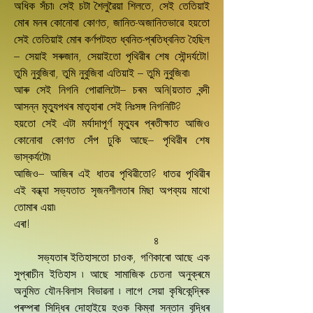
অধিক সঁচা৷ সেই চটা শৈলুৱৈয়া শিলতে, সেই তেতিয়াই
মোৰ মনৰ কোনোবা কোণত, জানিত-অজানিতভাৱে হয়তো
সেই তেতিয়াই মোৰ কৰ্ণপটহত ধ্বনিত-প্ৰতিধ্বনিত হৈছিল
– সেয়াই সৰুজান, সেয়াইতো পৃথিৱীৰ শেষ সৌন্দৰ্যটো!
তুমি নুবুজিবা, তুমি নুবুজিবা এতিয়াই – তুমি নুবুজিবা৷
আৰু সেই নিগনি পোৱালিটো– চৰম অনি(য়তাত বন্দী
আসন্ন মৃতু্যপথৰ মাতৃহাৰা সেই নিঃসঙ্গ নিগনিটি?
হয়তো সেই এটা মৰ্যাদাপূৰ্ণ মৃতু্যৰ প্ৰতীক্ষাত আজিও
কোনোবা কোণত সেঁপ ঢুকি আছে– পৃথিৱীৰ শেষ
ভাস্কৰ্যটো৷
আজিও– আজিৰ এই ধাতৱ পৃথিৱীতো? ধাতৱ পৃথিৱীৰ
এই বন্ধ্যা সভ্যতাত সৃজনশীলতাৰ মিছা অপব্যয় মাথো
তোমাৰ এয়া৷
এৰা!
৪
সভ্যতাৰ ইতিহাসতো চাওক, গণিকাৰো আছে এক
সুপ্ৰাচীন ইতিহাস ৷ আছে সামাজিক চেতনা অনুক্ৰমে
অনুমিত যৌন-বিলাস বিভাৱনা ৷ লাগে সেয়া কৃষিকেন্দ্ৰিক
পৰম্পৰা সিদ্ধিৰ দোহাইয়ে হওক কিম্বা সন্তান বৃদ্ধিৰ