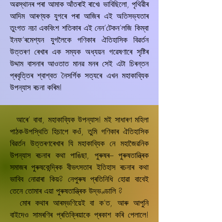
অৱস্থানৰ পৰা আমাক আঁতৰাই ৰাখে৷ ভাবিছিলো, পৃথিৱীৰ
আদিম আৰণ্যক যুগৰে পৰা আজিৰ এই অতিসভ্যতাৰ
তুংগত নচা একবিংশ শতিকাৰ এই নেন’টেকন’লজি কিম্বা
ইনফ’ৰমেশ্যন যুগলৈকে গণিকাৰ ঐতিহাসিক বিৱৰ্তন
উত্তৰণ ৰেখাৰ এক সম্যক অধ্যয়ন গৱেষণাৰে সৃষ্টিৰ
উদ্দাম বাসনাৰ আওতাত মানৱ মনৰ সেই এটা চিৰন্তন
প্ৰবৃত্তিৰ শ্বাশ্বত নৈসৰ্গিক সত্যৰে এখন মহাকাবি্যক
উপন্যাস ৰচনা কৰিম!
আৰে’ বাবা, মহাকাব্যিক উপন্যাস! মই সাধাৰণ মহিলা
পাঠক-উপস্থিতি হিচাপে কওঁ, তুমি গণিকাৰ ঐতিহাসিক
বিৱৰ্তন উত্তৰণৰেখাৰ যি মহাকাব্যিক নে মহাজৈৱনিক
উপন্যাস ৰচনাৰ কথা পাঙিছা, পুৰুষৰ– পুৰুষতান্ত্ৰিক
সমাজৰ পুৰুষকেন্দ্ৰিক বীভৎসতাৰ ইতিহাস ৰচনাৰ কথা
ভাবিব নোৱাৰা কিয়? নেপুৰুষ প্ৰতিনিধি হোৱা বাবেই
তেনে তোমাৰ এয়া পুৰুষতান্ত্ৰিক উদ্ভণ্ডালি ?
মোৰ কথাৰ আৰম্ভণিয়েই বা ক’ত, আৰু আপুনি
বাইদেও সামৰণিৰ প্ৰতিক্ৰিয়াকে প্ৰকাশ কৰি পেলালে!