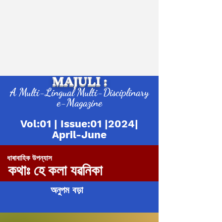
MAJULI :
A Multi-Lingual Multi-Disciplinary
e-Magazine
Vol:01 | Issue:01 |2024|
April-June
ধাৰাবাহিক উপন্যাস
কথাঃ হে কলা যৱনিকা
অনুপম বড়া