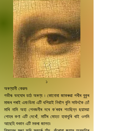
১
অৰণ্যানী কেৱল৷
গভীৰ৷ ঘনঘোৰ ডাঠ অৰণ্য ৷ কোনোবা জাকৰুৱা পখীৰ বুকুৰ
মাজৰ পৰাই এমা-ডিমা এটি থপিয়াই নিবলৈ বুলি সাউৎকৈ চোঁ
মাৰি নামি অহা শেনজনীৰ দৰে ক’ৰবাৰ শতছিন্ন ছয়াময়া
পোহৰ কণা এটি দেখোঁ, মাটিৰ মোহত হাবাথুৰি খাই ওলমি
আছেহি শুকান এটি মকৰা জালত৷
নিস্তব্ধ মৰণ ফন্দি সবৰ্ত্ৰ৷ হাঁড. কঁপোৱা জয়াল অনুভূতিৰ