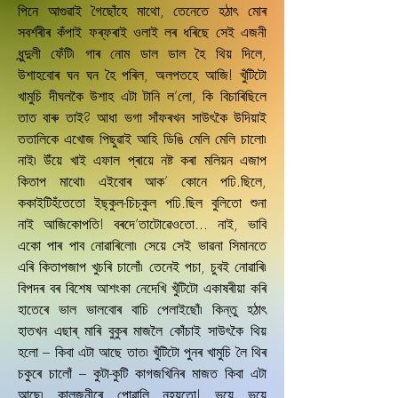
পিনে আগুৱাই গৈছোঁহে মাথো, তেনেতে হঠাৎ মোৰ
সবৰ্শৰীৰ কঁপাই ফৰ্‌ফৰাই ওলাই লৰ ধৰিছে সেই এজনী
ধুন্দুলী ফেঁটি৷ গাৰ নোম ডাল ডাল হৈ থিয় দিলে,
উশাহবোৰ ঘন ঘন হৈ পৰিল, অলপতহে আজি! খুঁটিটো
খামুচি দীঘলকৈ উশাহ এটা টানি ল’লো, কি বিচাৰিছিলে
তাত বাৰু তাই? আধা ভগা সাঁফৰখন সাউৎকৈ উদিয়াই
ততালিকে এখোজ পিছুৱাই আহি ডিঙি মেলি মেলি চালো৷
নাই৷ উঁয়ে খাই এফাল প্ৰায়ে নষ্ট কৰা মলিয়ন এজাপ
কিতাপ মাথো৷ এইবোৰ আক’ কোনে পঢি.ছিলে,
ককাইটিহঁতেতো ইছ্‌কুল-চিচ্‌কুল পঢি.ছিল বুলিতো শুনা
নাই আজিকোপতি! বৰদে’তাটোৱেওতো... নাই, ভাবি
একো পাৰ পাব নোৱাৰিলো৷ সেয়ে সেই ভাৱনা সিমানতে
এৰি কিতাপজাপ খুচৰি চালোঁ৷ তেনেই পচা, চুবই নোৱাৰি৷
বিপদৰ বৰ বিশেষ আশংকা নেদেখি খুঁটিটো একাষৰীয়া কৰি
হাতেৰে ভাল ভালবোৰ বাচি পেলাইছোঁ৷ কিন্তু হঠাৎ
হাতখন এছাৰ্‌ মাৰি বুকুৰ মাজলৈ কোঁচাই সাউৎকৈ থিয়
হলো – কিবা এটা আছে তাত৷ খুঁটিটো পুনৰ খামুচি লৈ থিৰ
চকুৰে চালোঁ – কুটা-কুটি কাগজখিনিৰ মাজত কিবা এটা
আছে৷ কালজনীৰে পোৱালি নহয়তো! ভয়ে ভয়ে