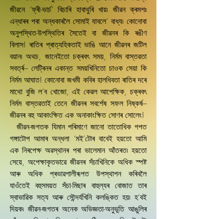
জীৱনে ‘ফ্ৰী-ভাৰ্চ’ বিচাৰি হাবাথুৰি খায়৷ জীৱন ক্ৰমশঃ
এন্ধাৰৰ পৰা অন্ধকাৰলৈ সোমাই যাবলে’ বাধ্য৷ কোনোবা
অনুপস্থিত-উপস্থিতিৰ সৈতেই বা জীৱনৰ কি ৰঙীণ
বিলাস! ৰাতিৰ প্ৰাত্যহিকতাই ভাঙি আনে জীৱনৰ জটিল
বয়ান৷ অথচ, জানেইতো চক্ৰবৎ সময়, নিৰ্মম বাস্তৱতা
সবৰ্ত্ৰ– লেট্ৰিনৰ একান্ত সময়খিনিতো চাওক সেয়া কি
নিৰ্মম আঘাত! কোনোবা জখমী কবিৰ হালধিবতা ৰাতিৰ দৰে
মাথো বুজি ল’ব খোজো, এই কেৱল আপেক্ষিক, চক্ৰবৎ
নিৰ্মম বাস্তৱতাই তেনে জীৱনৰ সবৰ্শেষ সফল নিষ্কৰ্ষ–
জীৱনৰ বহু আকাংক্ষিত এক অনাকাংক্ষিত সোণৰ সোলেং!
জীৱন-জগতক যিমান পৰিমাণে জানো তাতোধিক গপত
গঙ্গাটোপ আমাৰ অন্ধলা ‘মই’টোৰ বাবেই হয়তো আমি
এক নিৰপেক্ষ অৱস্থানৰ পৰা ভালেমান আঁতৰত৷ হয়তো
সেয়ে, অপেক্ষাকৃতভাৱে জীৱনৰ সঁচাখিনিকে অধিক স্পষ্ট
আৰু অধিক প্ৰভাৱশালীৰূপত উপস্থাপন কৰিবলৈ
যাওঁতেই বহুসময়ত সঁচা-মিছাৰ বাহুল্যৰ বোজাত তাৰ
স্বাভাৱিক সত্য আৰু সৌন্দৰ্যখিনি কলঙ্কিত হয়৷ হ’বই
দিয়ক৷ জীৱন-জগতৰ অনেক অভিজ্ঞতা-অনুভূতি আঙুলিৰ