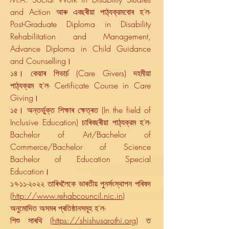
and Action আৰু এবছৰীয়া পাঠ্যক্রমবোৰ হ’ল-
Post-Graduate Diploma in Disability
Rehabilitation and Management,
Advance Diploma in Child Guidance
and Counselling।
১৪। কেয়াৰ গিভাৰ্চ (Care Givers) দহমীয়া
পাঠ্যক্রম হ’ল- Certificate Course in Care
Giving।
১৫। অন্তৰ্ভুক্ত শিক্ষাৰ ক্ষেত্ৰত (In the field of
Inclusive Education) চাৰিবছৰীয়া পাঠ্যক্রম হ’ল-
Bachelor of Art/Bachelor of
Commerce/Bachelor of Science
Bachelor of Education Special
Education।
১৭-১১-২০২২ তাৰিখলৈকে ভাৰতীয় পুনৰ্সংস্থাপন পৰিষদ
(
http://www.rehabcouncil.nic.in
)
অনুমোদিত অসমৰ প্ৰতিষ্ঠানসমূহ হ’ল-
শিশু সাৰথি (
https://shishusarothi.org
) ত