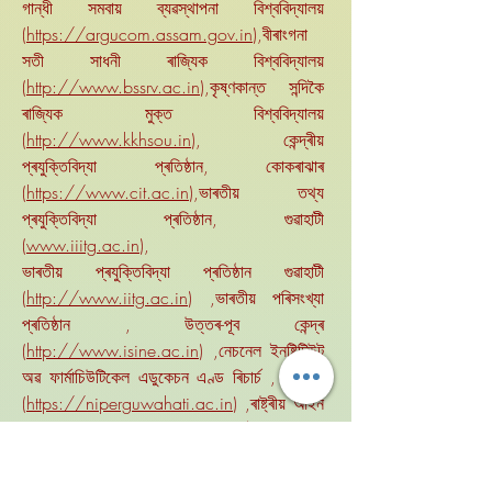
গান্ধী সমবায় ব্যৱস্থাপনা বিশ্ববিদ্যালয়
(
https://argucom.assam.gov.in
),বীৰাংগনা
সতী সাধনী ৰাজ্যিক বিশ্ববিদ্যালয়
(
http://www.bssrv.ac.in
),কৃষ্ণকান্ত সন্দিকৈ
ৰাজ্যিক মুক্ত বিশ্ববিদ্যালয়
(
http://www.kkhsou.in
), কেন্দ্ৰীয়
প্ৰযুক্তিবিদ্যা প্ৰতিষ্ঠান, কোকৰাঝাৰ
(
https://www.cit.ac.in
),ভাৰতীয় তথ্য
প্ৰযুক্তিবিদ্যা প্ৰতিষ্ঠান, গুৱাহাটী
(
www.iiitg.ac.in
),
ভাৰতীয় প্ৰযুক্তিবিদ্যা প্ৰতিষ্ঠান গুৱাহাটী
(
http://www.iitg.ac.in
) ,ভাৰতীয় পৰিসংখ্যা
প্ৰতিষ্ঠান , উত্তৰ-পূব কেন্দ্ৰ
(
http://www.isine.ac.in
) ,নেচনেল ইনষ্টিটিউট
অৱ ফাৰ্মাচিউটিকেল এডুকেচন এণ্ড ৰিচাৰ্চ , গুৱাহাটী
(
https://niperguwahati.ac.in
) ,ৰাষ্ট্ৰীয় আইন
বিশ্ববিদ্যালয় আৰু ন্যায়িক প্ৰতিষ্ঠান,আমিনগাওঁ
(
http://www.nluassam.ac.in
) ,টাটা
সামাজিক বিজ্ঞান প্ৰতিষ্ঠান (টি.আই.এছ.এছ.) গুৱাহাটী