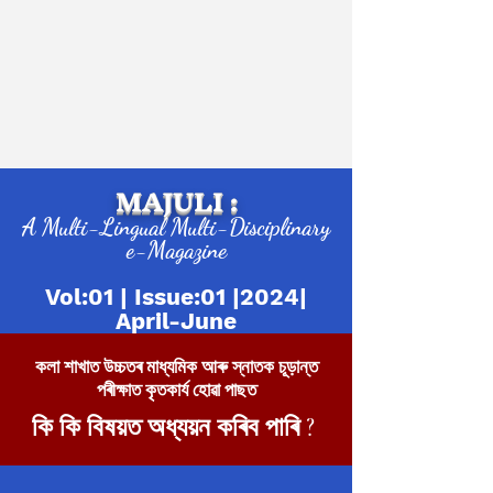
MAJULI :
A Multi-Lingual Multi-Disciplinary
e-Magazine
Vol:01 | Issue:01 |2024|
April-June
কলা শাখাত উচ্চতৰ মাধ্যমিক আৰু স্নাতক চূড়ান্ত
পৰীক্ষাত কৃতকাৰ্য হোৱা পাছত
কি কি বিষয়ত অধ্যয়ন কৰিব পাৰি ?