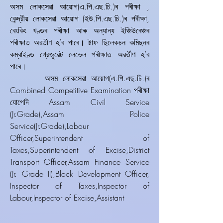
অসম লোকসেৱা আয়োগ(এ.পি.এছ.চি.)ৰ পৰীক্ষা ,
কেন্দ্রীয় লোকসেৱা আয়োগ (ইউ.পি.এছ.চি.)ৰ পৰীক্ষা,
বেংকিং খণ্ডৰ পৰীক্ষা আৰু অন্যান্য ইঞ্চিউৰেঞ্চৰ
পৰীক্ষাত অৱৰ্তীণ হ’ব পাৰে। ষ্টাফ ছিলেকচন কমিছনৰ
কম্বাইণ্ড গ্রেজুৱেট লেভেল পৰীক্ষাত অৱৰ্তীণ হ’ব
পাৰে।
অসম লোকসেৱা আয়োগ(এ.পি.এছ.চি.)ৰ
Combined Competitive Examination পৰীক্ষা
যোগেদি Assam Civil Service
(Jr.Grade),Assam Police
Service(Jr.Grade),Labour
Officer,Superintendent of
Taxes,Superintendent of Excise,District
Transport Officer,Assam Finance Service
(Jr. Grade II),Block Development Officer,
Inspector of Taxes,Inspector of
Labour,Inspector of Excise,Assistant