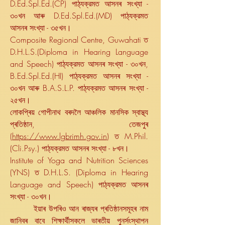
D.Ed.Spl.Ed.(CP) পাঠ্যক্রমত আসনৰ সংখ্যা -
৩০খন আৰু D.Ed.Spl.Ed.(MD) পাঠ্যক্রমত
আসনৰ সংখ্যা - ৩৫খন।
Composite Regional Centre, Guwahati ত
D.H.L.S.(Diploma in Hearing Language
and Speech) পাঠ্যক্রমত আসনৰ সংখ্যা - ৩০খন,
B.Ed.Spl.Ed.(HI) পাঠ্যক্রমত আসনৰ সংখ্যা -
৩০খন আৰু B.A.S.L.P. পাঠ্যক্রমত আসনৰ সংখ্যা -
২৫খন।
লোকপ্ৰিয় গোপীনাথ বৰদলৈ আঞ্চলিক মানসিক স্বাস্থ্য
প্ৰতিষ্ঠান, তেজপুৰ
(
https://www.lgbrimh.gov.in
) ত M.Phil.
(Cli.Psy.) পাঠ্যক্রমত আসনৰ সংখ্যা - ৮খন।
Institute of Yoga and Nutrition Sciences
(YNS) ত D.H.L.S. (Diploma in Hearing
Language and Speech) পাঠ্যক্রমত আসনৰ
সংখ্যা - ৩০খন।
ইয়াৰ উপৰিও আন ৰাজ্যৰ প্ৰতিষ্ঠানসমূহৰ নাম
জানিবৰ বাবে শিক্ষাৰ্থীসকলে ভাৰতীয় পুনৰ্সংস্থাপন