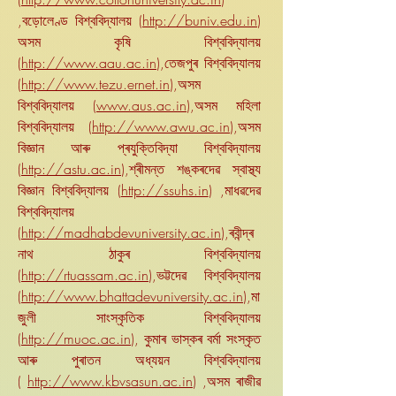
,বড়োলেণ্ড বিশ্ববিদ্যালয় (
http://buniv.edu.in
)
অসম কৃষি বিশ্ববিদ্যালয়
(
http://www.aau.ac.in
),তেজপুৰ বিশ্ববিদ্যালয়
(
http://www.tezu.ernet.in
),অসম
বিশ্ববিদ্যালয় (
www.aus.ac.in
),অসম মহিলা
বিশ্ববিদ্যালয় (
http://www.awu.ac.in
),অসম
বিজ্ঞান আৰু প্ৰযুক্তিবিদ্যা বিশ্ববিদ্যালয়
(
http://astu.ac.in
),শ্ৰীমন্ত শঙ্কৰদেৱ স্বাস্থ্য
বিজ্ঞান বিশ্ববিদ্যালয় (
http://ssuhs.in
) ,মাধৱদেৱ
বিশ্ববিদ্যালয়
(
http://madhabdevuniversity.ac.in
),ৰবীন্দ্ৰ
নাথ ঠাকুৰ বিশ্ববিদ্যালয়
(
http://rtuassam.ac.in
),ভট্টদেৱ বিশ্ববিদ্যালয়
(
http://www.bhattadevuniversity.ac.in
),মা
জুলী সাংস্কৃতিক বিশ্ববিদ্যালয়
(
http://muoc.ac.in
), কুমাৰ ভাস্কৰ বৰ্মা সংস্কৃত
আৰু পুৰাতন অধ্যয়ন বিশ্ববিদ্যালয়
(
http://www.kbvsasun.ac.in
) ,অসম ৰাজীৱ