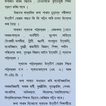
উপাৰ্জন কৰিব বিচাৰে , তেওঁলোকে বৃত্তিমুখী শিক্ষা
গ্রহণ কৰিব পাৰে ।
উচ্চতৰ মাধ্যমিক কলা শাখাত চূড়ান্ত পৰীক্ষাত
উত্তীৰ্ণ হোৱাৰ পাছত কি কি পঢ়িব পাৰি তলত উল্লেখ
কৰা হৈছে ।
সাধাৰণ স্নাতক পাঠ্যক্রম , মেজৰসহ [যেনে-
সমাজশাস্তৰ , অৰ্থনীতি , ভূগোল ,সাহিত্য
(ইংৰাজী,অসমীয়া, হিন্দী, বঙালী, সংস্কৃত ইত্যাদি),
মনোবিজ্ঞান, বুৰঞ্জী, ৰাজনীতি বিজ্ঞান, শিক্ষা, পৰ্যটন ,
পৰিৱেশ্য কলা, নৃতত্ত্ব বিজ্ঞান,আইন ইত্যাদি )] স্নাতক
পাঠ্যক্রম ।
স্নাতক পাঠ্যক্রমত উত্তীৰ্ণ হোৱাৰ পিছৰ
পাঠ্যক্রম হ’ল – স্নাতকোত্তৰ (এম. এ.) আৰু
পি.এইচ.ডি. ।
কলা শাখাত অধ্যয়ন কৰি মনোবৈজ্ঞানিক,
সমাজবিজ্ঞানী, সমাজ কৰ্মী, বুৰঞ্জীবিদ, নৃতত্ত্ববিদ, লেখক,
সাংবাদিক, অধিবক্তা, বিদ্যালয়/মহাবিদ্যালয়/
বিশ্ববিদ্যালয়ৰ শিক্ষক হিচাবে কেৰিয়াৰ গঢ়িব পাৰে।
কলা শাখাৰ যিকোনো স্নাতক উত্তীৰ্ণ শিক্ষাৰ্থীয়ে