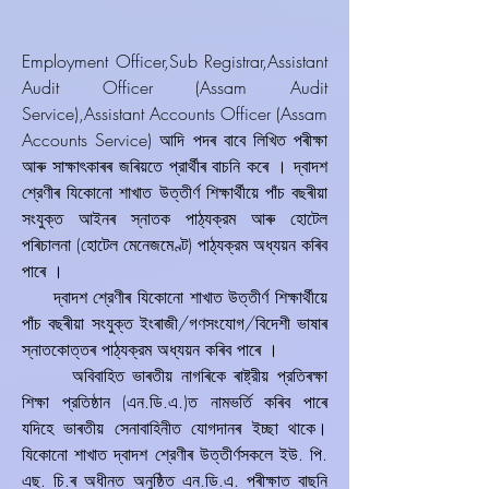
Employment Officer,Sub Registrar,Assistant
Audit Officer (Assam Audit
Service),Assistant Accounts Officer (Assam
Accounts Service) আদি পদৰ বাবে লিখিত পৰীক্ষা
আৰু সাক্ষাৎকাৰৰ জৰিয়তে প্রাৰ্থীৰ বাচনি কৰে । দ্বাদশ
শ্রেণীৰ যিকোনো শাখাত উত্তীৰ্ণ শিক্ষাৰ্থীয়ে পাঁচ বছৰীয়া
সংযুক্ত আইনৰ স্নাতক পাঠ্যক্রম আৰু হোটেল
পৰিচালনা (হোটেল মেনেজমেণ্ট) পাঠ্যক্রম অধ্যয়ন কৰিব
পাৰে ।
দ্বাদশ শ্রেণীৰ যিকোনো শাখাত উত্তীৰ্ণ শিক্ষাৰ্থীয়ে
পাঁচ বছৰীয়া সংযুক্ত ইংৰাজী/গণসংযোগ/বিদেশী ভাষাৰ
স্নাতকোত্তৰ পাঠ্যক্রম অধ্যয়ন কৰিব পাৰে ।
অবিবাহিত ভাৰতীয় নাগৰিকে ৰাষ্ট্রীয় প্রতিৰক্ষা
শিক্ষা প্রতিষ্ঠান (এন.ডি.এ.)ত নামভৰ্তি কৰিব পাৰে
যদিহে ভাৰতীয় সেনাবাহিনীত যোগদানৰ ইচ্ছা থাকে।
যিকোনো শাখাত দ্বাদশ শ্রেণীৰ উত্তীৰ্ণসকলে ইউ. পি.
এছ. চি.ৰ অধীনত অনুষ্ঠিত এন.ডি.এ. পৰীক্ষাত বাছনি