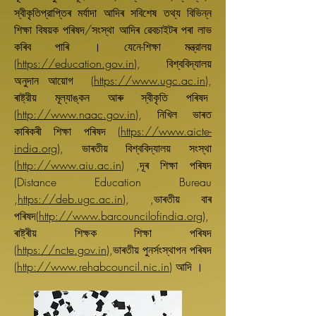
স্বীকৃতিপ্রাপ্তিৰ মর্যাদা আদিৰ সবিশেষ তথ্য বিভিন্ন
শিক্ষা বিষয়ক পৰিষদ/সংস্থা আদিৰ ৱেবচাইটৰ পৰা লাভ
কৰিব পাৰি । যেনে-শিক্ষা মন্ত্রালয়
(
https://education.gov.in
), বিশ্ববিদ্যালয়
অনুদান আয়োগ (
https://www.ugc.ac.in
),
ৰাষ্ট্রীয় মূল্যাঙ্কন আৰু স্বীকৃতি পৰিষদ
(
http://www.naac.gov.in
), নিখিল ভাৰত
কাৰিকৰী শিক্ষা পৰিষদ (
https://www.aicte-
india.org
), ভাৰতীয় বিশ্ববিদ্যালয় সংস্থা
(
http://www.aiu.ac.in
) ,দূৰ শিক্ষা পৰিষদ
(Distance Education Bureau
,
https://deb.ugc.ac.in
), ,ভাৰতীয় বাৰ
পৰিষদ(
http://www.barcouncilofindia.org
),
ৰাষ্ট্ৰীয় শিক্ষক শিক্ষা পৰিষদ
(
https://ncte.gov.in
),ভাৰতীয় পুনৰ্সংস্থাপন পৰিষদ
(
http://www.rehabcouncil.nic.in
) আদি ।