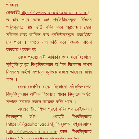
পৰিষদৰ
ৱেবছাইট(
http://www.rehabcouncil.nic.in
)
ত চাব পাৰে আৰু এই প্ৰতিষ্ঠানসমূহত বিভিন্ন
পাঠ্যক্রমত নাম ভৰ্তি কৰিব বাবে প্রয়োজন হোৱা
সবিশেষ তথ্য জানিবৰ বাবে প্ৰতিষ্ঠানসমূহৰ ৱেবছাইটত
চাব পাৰে । লগতে নাম ভৰ্তি বাবে বিজ্ঞাপন বাতৰি
কাকতত প্রকাশ হয় ।
বেংক প্ৰবেচেনাৰী অফিচাৰ পদৰ বাবে যিকোনো
স্বীকৃতিপ্রাপ্ত বিশ্ববিদ্যালয়ৰ অধীনৰ যিকোনো শাখাৰ
নিম্নতম অৰ্হতা সম্পন্ন স্নাতক সকলে আৱেদন কৰিব
পাৰে ।
বেংক কেৰাণীৰ বাবেও যিকোনো স্বীকৃতিপ্রাপ্ত
বিশ্ববিদ্যালয়ৰ অধীনৰ যিকোনো শাখাৰ নিম্নতম অৰ্হতা
সম্পন্ন স্নাতক সকলে আৱেদন কৰিব পাৰে ।
অসমত উচ্চ শিক্ষা গ্রহণ কৰিব পৰা কেইখনমান
শিক্ষানুষ্ঠান হ’ল – গুৱাহাটী বিশ্ববিদ্যালয়
(
https://gauhati.ac.in
), ডিব্ৰুগড় বিশ্ববিদ্যালয়
(
http://www.dibru.ac.in
),কটন বিশ্ববিদ্যালয়
(
http://www.cottonuniversity.ac.in
)