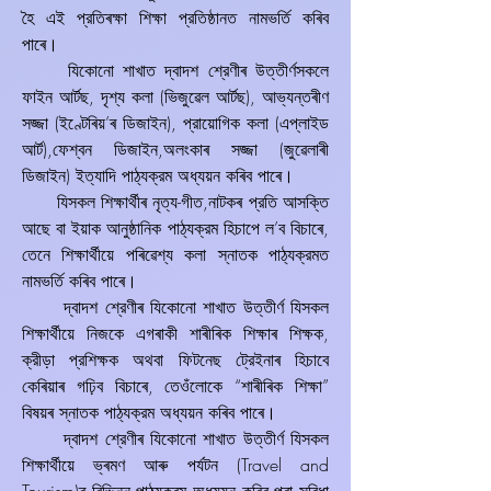
হৈ এই প্রতিৰক্ষা শিক্ষা প্রতিষ্ঠানত নামভৰ্তি কৰিব
পাৰে।
যিকোনো শাখাত দ্বাদশ শ্রেণীৰ উত্তীৰ্ণসকলে
ফাইন আৰ্টছ, দৃশ্য কলা (ভিজুৱেল আৰ্টছ), আভ্যন্তৰীণ
সজ্জা (ইণ্টেৰিয়’ৰ ডিজাইন), প্রায়োগিক কলা (এপ্লাইড
আৰ্ট),ফেশ্বন ডিজাইন,অলংকাৰ সজ্জা (জুৱেলাৰী
ডিজাইন) ইত্যাদি পাঠ্যক্রম অধ্যয়ন কৰিব পাৰে।
যিসকল শিক্ষাৰ্থীৰ নৃত্য-গীত,নাটকৰ প্রতি আসক্তি
আছে বা ইয়াক আনুষ্ঠানিক পাঠ্যক্রম হিচাপে ল’ব বিচাৰে,
তেনে শিক্ষাৰ্থীয়ে পৰিৱেশ্য কলা স্নাতক পাঠ্যক্রমত
নামভৰ্তি কৰিব পাৰে।
দ্বাদশ শ্রেণীৰ যিকোনো শাখাত উত্তীৰ্ণ যিসকল
শিক্ষাৰ্থীয়ে নিজকে এগৰাকী শাৰীৰিক শিক্ষাৰ শিক্ষক,
ক্রীড়া প্রশিক্ষক অথবা ফিটনেছ ট্রেইনাৰ হিচাবে
কেৰিয়াৰ গঢ়িব বিচাৰে, তেওঁলোকে “শাৰীৰিক শিক্ষা”
বিষয়ৰ স্নাতক পাঠ্যক্রম অধ্যয়ন কৰিব পাৰে।
দ্বাদশ শ্রেণীৰ যিকোনো শাখাত উত্তীৰ্ণ যিসকল
শিক্ষাৰ্থীয়ে ভ্ৰমণ আৰু পৰ্যটন (Travel and