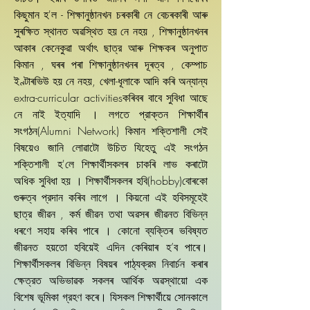
কিছুমান হ'ল - শিক্ষানুষ্ঠানখন চৰকাৰী নে বেচৰকাৰী আৰু
সুৰক্ষিত স্থানত অৱস্থিত হয় নে নহয় , শিক্ষানুষ্ঠানখনৰ
আকাৰ কেনেকুৱা অৰ্থাৎ ছাত্র আৰু শিক্ষকৰ অনুপাত
কিমান , ঘৰৰ পৰা শিক্ষানুষ্ঠানখনৰ দূৰত্ব , কেম্পাচ
ইণ্টাৰভিউ হয় নে নহয়, খেলা-ধূলাকে আদি কৰি অন্যান্য
extra-curricular activitiesকৰিবৰ বাবে সুবিধা আছে
নে নাই ইত্যাদি । লগতে প্রাক্তন শিক্ষাৰ্থীৰ
সংগঠন(Alumni Network) কিমান শক্তিশালী সেই
বিষয়েও জানি লোৱাটো উচিত যিহেতু এই সংগঠন
শক্তিশালী হ'লে শিক্ষাৰ্থীসকলৰ চাকৰি লাভ কৰাটো
অধিক সুবিধা হয় । শিক্ষাৰ্থীসকলৰ হবি(hobby)বোৰকো
গুৰুত্ব প্রদান কৰিব লাগে । কিয়নো এই হবিসমূহেই
ছাত্র জীৱন , কৰ্ম জীৱন তথা অৱসৰ জীৱনত বিভিন্ন
ধৰণে সহায় কৰিব পাৰে । কোনো ব্যক্তিৰ ভবিষ্যত
জীৱনত হয়তো হবিয়েই এদিন কেৰিয়াৰ হ’ব পাৰে।
শিক্ষাৰ্থীসকলৰ বিভিন্ন বিষয়ৰ পাঠ্যক্রম নিবাৰ্চন কৰাৰ
ক্ষেত্রত অভিভাৱক সকলৰ আৰ্থিক অৱস্থায়ো এক
বিশেষ ভূমিকা গ্রহণ কৰে। যিসকল শিক্ষাৰ্থীয়ে সোনকালে