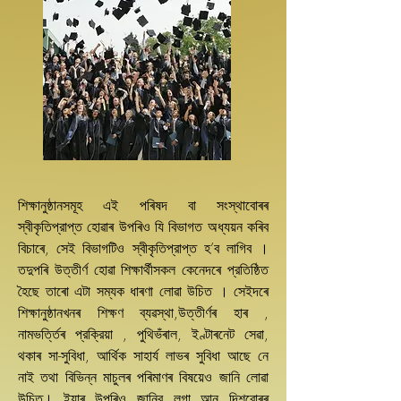
শিক্ষানুষ্ঠানসমূহ এই পৰিষদ বা সংস্থাবোৰৰ
স্বীকৃতিপ্রাপ্ত হোৱাৰ উপৰিও যি বিভাগত অধ্যয়ন কৰিব
বিচাৰে, সেই বিভাগটিও স্বীকৃতিপ্রাপ্ত হ’ব লাগিব ।
তদুপৰি উত্তীৰ্ণ হোৱা শিক্ষাৰ্থীসকল কেনেদৰে প্রতিষ্ঠিত
হৈছে তাৰো এটা সম্যক ধাৰণা লোৱা উচিত । সেইদৰে
শিক্ষানুষ্ঠানখনৰ শিক্ষণ ব্যৱস্থা,উত্তীৰ্ণৰ হাৰ ,
নামভৰ্ত্তিৰ প্রক্রিয়া , পুথিভঁৰাল, ইণ্টাৰনেট সেৱা,
থকাৰ সা-সুবিধা, আৰ্থিক সাহাৰ্য লাভৰ সুবিধা আছে নে
নাই তথা বিভিন্ন মাচুলৰ পৰিমাণৰ বিষয়েও জানি লোৱা
উচিত। ইয়াৰ উপৰিও জানিব লগা আন দিশবোৰৰ