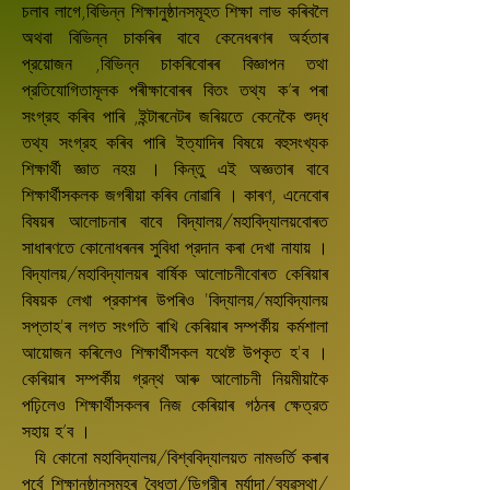
চলাব লাগে,বিভিন্ন শিক্ষানুষ্ঠানসমূহত শিক্ষা লাভ কৰিবলৈ
অথবা বিভিন্ন চাকৰিৰ বাবে কেনেধৰণৰ অৰ্হতাৰ
প্রয়োজন ,বিভিন্ন চাকৰিবোৰৰ বিজ্ঞাপন তথা
প্রতিযোগিতামূলক পৰীক্ষাবোৰৰ বিতং তথ্য ক’ৰ পৰা
সংগ্রহ কৰিব পাৰি ,ইন্টাৰনেটৰ জৰিয়তে কেনেকৈ শুদ্ধ
তথ্য সংগ্রহ কৰিব পাৰি ইত্যাদিৰ বিষয়ে বহুসংখ্যক
শিক্ষাৰ্থী জ্ঞাত নহয় । কিন্তু এই অজ্ঞতাৰ বাবে
শিক্ষাৰ্থীসকলক জগৰীয়া কৰিব নোৱাৰি । কাৰণ, এনেবোৰ
বিষয়ৰ আলোচনাৰ বাবে বিদ্যালয়/মহাবিদ্যালয়বোৰত
সাধাৰণতে কোনোধৰনৰ সুবিধা প্রদান কৰা দেখা নাযায় ।
বিদ্যালয়/মহাবিদ্যালয়ৰ বাৰ্ষিক আলোচনীবোৰত কেৰিয়াৰ
বিষয়ক লেখা প্রকাশৰ উপৰিও 'বিদ্যালয়/মহাবিদ্যালয়
সপ্তাহ'ৰ লগত সংগতি ৰাখি কেৰিয়াৰ সম্পৰ্কীয় কৰ্মশালা
আয়োজন কৰিলেও শিক্ষাৰ্থীসকল যথেষ্ট উপকৃত হ'ব ।
কেৰিয়াৰ সম্পৰ্কীয় গ্রন্থ আৰু আলোচনী নিয়মীয়াকৈ
পঢ়িলেও শিক্ষাৰ্থীসকলৰ নিজ কেৰিয়াৰ গঠনৰ ক্ষেত্রত
সহায় হ’ব ।
যি কোনো মহাবিদ্যালয়/বিশ্ববিদ্যালয়ত নামভর্তি কৰাৰ
পূর্বে শিক্ষানুষ্ঠানসমূহৰ বৈধতা/ডিগ্রীৰ মর্যাদা/ব্যৱস্থা/