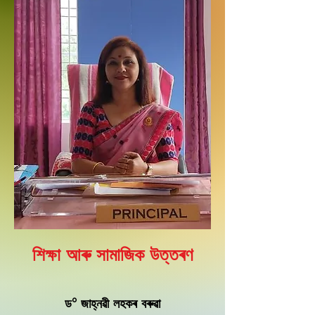
শিক্ষা আৰু সামাজিক উত্তৰণ
ড° জাহ্নৱী লহকৰ বৰুৱা