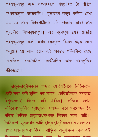
প্ৰমূল্যসমূহ আৰু ফলস্বৰূপে বিস্তাৰিত হৈ পৰিছে
অপৰাধমূলক ঘটনাৰাজি। সুক্ষ্মভাবে লক্ষ্য কৰিলে দেখা
যায় যে এনে বিপথগামীতাৰ এটা প্ৰধান কাৰণ হ'ল
প্ৰচলিত শিক্ষাব্যৱস্থা। এই ব্যৱস্থা যেন মানৱীয়
প্ৰমূল্যসমূহ কৰ্ষণ কৰাৰ ক্ষেত্ৰত বিফল হৈছে এনে
অনুমান হয় আৰু ইয়াৰ এই প্ৰভাৱ পৰিলক্ষিত হৈছে
সামাজিক, ৰাজনৈতিক, অৰ্থনৈতিক আৰু সাংস্কৃতিক
জীৱনতো।
ছাত্ৰ-ছাত্ৰীসকলৰ মাজত যেতিয়ালৈকে নৈতিকতাৰ
ভেটি সবল কৰি তুলিব পৰা নাযাব, তেতিয়ালৈকে সমাজত
বিশৃংখলতাই বিৰাজ কৰি থাকিব। গতিকে এখন
ৰুচিবোধসম্বলিত স্বাস্থ্যবান সমাজৰ বাবে প্ৰয়োজন হৈ
পৰিছে নৈতিক মূল্যবোধসম্পন্ন শিক্ষাৰ সবল ভেটি।
নৈতিকতা, মূল্যবোধ আদি ছাত্ৰ-ছাত্ৰীসকলৰ মনোজগতৰ
লগত সম্বন্ধ থকা বিষয়। বাহ্যিক অনুশাসনৰ দ্বাৰা এই