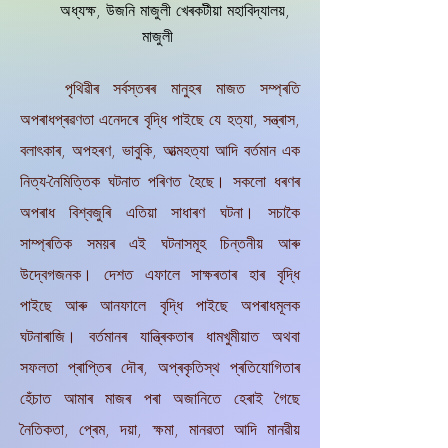
অধ্যক্ষ, উজনি মাজুলী খেৰকটীয়া মহাবিদ্যালয়,
মাজুলী
পৃথিৱীৰ সৰ্বস্তৰৰ মানুহৰ মাজত সম্প্ৰতি
অপৰাধপ্ৰৱণতা এনেদৰে বৃদ্ধি পাইছে যে হত্যা, সন্ত্ৰাস,
বলাৎকাৰ, অপহৰণ, ভাবুকি, আত্মহত্যা আদি বৰ্তমান এক
নিত্য-নৈমিত্তিক ঘটনাত পৰিণত হৈছে। সকলো ধৰণৰ
অপৰাধ বিশ্বজুৰি এতিয়া সাধাৰণ ঘটনা। সচাকৈ
সাম্প্ৰতিক সময়ৰ এই ঘটনাসমূহ চিন্তনীয় আৰু
উদ্বেগজনক। দেশত এফালে সাক্ষৰতাৰ হাৰ বৃদ্ধি
পাইছে আৰু আনফালে বৃদ্ধি পাইছে অপৰাধমূলক
ঘটনাৰাজি। বৰ্তমানৰ যান্ত্ৰিকতাৰ ধামখুমীয়াত অথবা
সফলতা প্ৰাপ্তিৰ দৌৰ, অপ্ৰকৃতিস্থ প্ৰতিযোগিতাৰ
হেঁচাত আমাৰ মাজৰ পৰা অজানিতে হেৰাই গৈছে
নৈতিকতা, প্ৰেম, দয়া, ক্ষমা, মানৱতা আদি মানৱীয়