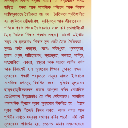
দিশসমূহৰ বিকাশ সম্ভৱ নহয়। ই অন্তৰাত্মাৰ লগত
জড়িত। ঘৰুৱা আৰু সামাজিক পৰিৱেশ আৰু শিক্ষাৰ
সংমিশ্ৰণতহে নৈতিকতা গঢ় লয়। নৈতিকতা প্ৰতিফলিত
হয় ব্যক্তিৰ সৌন্দৰ্যবোধ, ব্যক্তিত্ব আৰু জীৱনবোধত।
গতিকে প্ৰতি শিশুক নৈতিকভাৱে সবল কৰি তোলাটোৱেই
হৈছে নৈতিক শিক্ষাৰ প্ৰধান লক্ষ্য। আকৌ এইটোও
সত্য যে মূল্যবোধ শিক্ষাৰ মূল ভেঁটি হৈছে নৈতিকতা।
মূলতঃ বাৰটা প্ৰমূল্য, যেনেঃ সহিষ্ণুতা, প্ৰসন্নতা,
সন্মান, প্ৰেম, দায়িত্ববোধ, স্বতন্ত্ৰতা, সৰলতা, শান্তি,
সহযোগিতা, একতা, নম্ৰতা আৰু সততা আদিৰ কৰ্ষণ
আৰু বিকাশেই হ'ল মূল্যবোধ শিক্ষাৰ চূড়ান্ত লক্ষ্য।
মূল্যবোধ শিক্ষাই প্ৰকৃততে মানুহৰ মাজত ইতিবাচক
সামাজিক গুণসমূহ বিকশিত কৰে। সুস্থিৰ মূল্যবোধ
ছাত্ৰ-ছাত্ৰীসকলকৰ মাজত জাগ্ৰত কৰিব নোৱাৰিলে
তেওঁলোকৰ চিন্তাচৰ্চাও হৈ পৰিব নেতিবাচক। সামাজিক
পাৰস্পৰিক ক্ৰিয়াৰ দ্বাৰা মূল্যবোধ বিকশিত হয়। ইয়াৰ
দ্বাৰা আমি নিজেই নিজৰ লগত, আনৰ লগত আৰু
পৃথিৱীৰ লগতে সম্বন্ধ স্থাপন কৰিব পাৰোঁ। যদি এই
মূল্যবোধৰ পৰিৱৰ্তন হয়, তেন্তে আমাৰ সম্বন্ধবোৰো