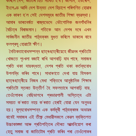
কৰিলে দেশ, জাতিৰ হিত সাধিত হ'ব। জাপান, ইউৰোপ,
ইংলেণ্ড আদি দেশ উন্নত দেশ হিচাপে পৰিগণিত হোৱাৰ
এক কাৰণ হ'ল সেই দেশসমূহৰ জাতীয় শিক্ষা ব্যৱস্থা।
আমাৰ ভাৰতবৰ্ষত ৰাজ্যভেদে ভৌগোলিক জনগাঁথনিৰ
বৈচিত্ৰ বিৰাজমান। গতিকে আন দেশৰ দৰে এখন
সাৰ্বজনীন জাতীয় পাঠ্যক্ৰম যুগুত কৰিলে ভাৰতৰ বাবে
ফলপ্ৰসূ হোৱাটো ক্ষীণ।
নৈতিকতাবোধসম্পন্ন ছাত্ৰ-ছাত্ৰীয়েহে জীৱনৰ প্ৰতিটো
খোজতে শৃংখলা বজাই ৰাখি আগবাঢ়ি যাব পাৰে, সমাজৰ
প্ৰতি থকা দায়বদ্ধতা, দেশৰ প্ৰতি থকা কৰ্তব্যবোধ
উপলব্ধি কৰিব পাৰে। সাধাৰণতে দেখা যায় যিসকল
ছাত্ৰ-ছাত্ৰীয়ে নিজৰ মেধা শক্তিৰে আনুষ্ঠানিক শিক্ষাৰ
প্ৰতিটো স্তৰত উত্তীৰ্ণ হৈ সফলতাৰে আগবাঢ়ি যায়,
তেওঁলোকৰ বেছিভাগৰে প্ৰভাৱশালী অস্তিত্ব এটা
সময়ত ক'ৰবাত নহয় ক'ৰবাত হেৰাই যোৱা যেন অনুভৱ
হয়। মূল্যবোধসম্পন্ন এক কৰ্মমূখী পাঠ্যক্ৰমৰ অভাৱৰ
বাবেই সমাজৰ এই তীক্ষ্ণ মেধাৱীসকলে কেৱল ব্যক্তিগত
উচ্চাকাঙ্ক্ষা আৰু প্ৰতিপত্তিৰ দৌৰত আত্মনিয়োগ কৰা
হেতু সমাজ বা জাতিটোৰ প্ৰতি কৰিব পৰা তেওঁলোকৰ