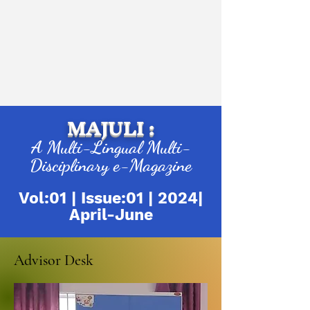
MAJULI :
A Multi-Lingual Multi-
Disciplinary e-Magazine
Vol:01 | Issue:01 | 2024|
April-June
Advisor Desk