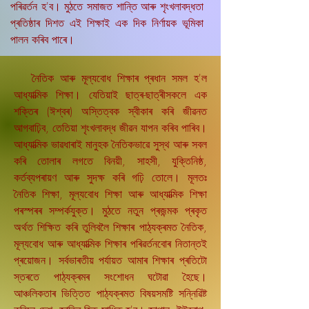
পৰিৱৰ্তন হ'ব। মুঠতে সমাজত শান্তি আৰু শৃংখলাবদ্ধতা
প্ৰতিষ্ঠাৰ দিশত এই শিক্ষাই এক দিক নিৰ্ণায়ক ভূমিকা
পালন কৰিব পাৰে।
নৈতিক আৰু মূল্যবোধ শিক্ষাৰ প্ৰধান সমল হ'ল
আধ্যাত্মিক শিক্ষা। যেতিয়াই ছাত্ৰ-ছাত্ৰীসকলে এক
শক্তিৰ (ঈশ্বৰ) অস্তিত্বক স্বীকাৰ কৰি জীৱনত
আগবাঢ়িব, তেতিয়া শৃংখলাবদ্ধ জীৱন যাপন কৰিব পাৰিব।
আধ্যাত্মিক ভাৱধাৰাই মানুহক নৈতিকভাৱে সুস্থ আৰু সবল
কৰি তোলাৰ লগতে বিনয়ী, সাহসী, যুক্তিনিষ্ঠ,
কৰ্তব্যপৰায়ণ আৰু সুদক্ষ কৰি গঢ়ি তোলে। মূলতঃ
নৈতিক শিক্ষা, মূল্যবোধ শিক্ষা আৰু আধ্যাত্মিক শিক্ষা
পৰস্পৰৰ সম্পৰ্কযুক্ত। মুঠতে নতুন প্ৰজন্মক প্ৰকৃত
অৰ্থত শিক্ষিত কৰি তুলিবলৈ শিক্ষাৰ পাঠ্যক্ৰমত নৈতিক,
মূল্যবোধ আৰু আধ্যাত্মিক শিক্ষাৰ পৰিৱৰ্তনবোৰ নিতান্তই
প্ৰয়োজন। সৰ্বভাৰতীয় পৰ্যায়ত আমাৰ শিক্ষাৰ প্ৰতিটো
স্তৰতে পাঠ্যক্ৰমৰ সংশোধন ঘটোৱা হৈছে।
আঞ্চলিকতাৰ ভিত্তিত পাঠ্যক্ৰমত বিষয়সমষ্টি সন্নিৱিষ্ট