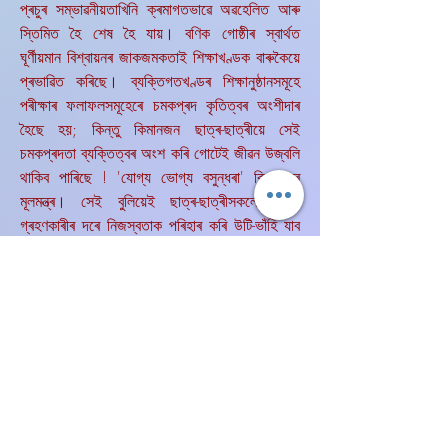
প্ৰচুৰ সম্ভাৱনীয়তাখিনি ক্ৰমাগতভাৱে অৱহেলিত আৰু
স্তিমিত হৈ শেষ হৈ যায়। বণিক গোষ্ঠীৰ স্বাৰ্থত
ঘূৰ্ণীয়মান বিশ্বায়নৰ জাকজমকতাই শিক্ষাখণ্ডক বাৰুকৈয়ে
প্ৰভাৱিত কৰিছে। ব্যক্তিগতখণ্ডৰ শিক্ষানুষ্ঠানসমূহে
পৰীক্ষাৰ ফলাফলসমূহেৰে চমকপ্ৰদ কৃতিত্বৰ অংশীদাৰ
হৈছে হয়; কিন্তু কিমানজন ছাত্ৰ-ছাত্ৰীয়ে সেই
চমকপ্ৰদতা ব্যক্তিত্বৰ অংশ কৰি গোটেই জীৱন উজ্বলি
থাকিব পাৰিছে ! 'যোগ্য ভোগ্য বসুন্ধৰা' বিশ্বায়নৰ
মূলমন্ত্ৰ। সেই বুলিয়েই ছাত্ৰ-ছাত্ৰীসকলে সুবিধা
গ্ৰহণকাৰীৰ দৰে নিজস্বতাক পৰিহাৰ কৰি উটি-ভাঁহি যাব
নেকি? তেওঁলোকে নিজৰ নৈতিকতা, মূল্যবোধক আওকাণ
কৰিব নেকি? যদি সেয়ে হয়, তেন্তে এখন দেশ বা এখন
সমাজৰ বিকাশৰ বাবে প্ৰয়োজনীয় মানৱসম্পদ
কস্মিনকালেও বিচাৰি পোৱা নাযাব। প্ৰণিধানযোগ্য যে
বৰ্তমান শিক্ষাব্যৱস্থাত গুণসম্পন্ন শিক্ষকৰ নিযুক্তিৰ
ফলত শিক্ষাক্ষেত্ৰখনত কিছু আশাৰ সঞ্চাৰ হৈছে যদিও
বহু চৰকাৰী বিদ্যালয়ৰ আন্তঃগাঁথনিৰ উন্নতিৰ প্ৰয়োজন
আজিও অনুভৱ হয়। সেয়ে পাঠ্যক্ৰমৰ লগতে বিদ্যালয়ৰ
আন্তঃগাঁথনিৰ সবলীকৰণ বৰ্তমান সময়ৰ এক আহ্বান