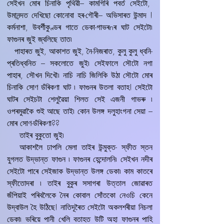
সেইখন মোৰ চিনাকি পৃথিৱী– কামগিৰি পবৰ্ত সেইটো,
উমানন্দত দেখিছো কোনোবা হৰ-গৌৰী– অভিসাৰত উন্মাদ !
কৰ্মনাশা, উবৰ্শীকুণ্ডৰ গাতে ডেকা-গাভৰnৰ ঘাট সেইটো৷
ফাগুনৰ জুই জ্বলিছে তাত৷
পাহাৰত জুই, আকাশত জুই, নৈ-নিজৰাত, কুলু কুলু ধ্বনি-
প্ৰতিধ্বনিত – সকলোতে জুই৷ সেইফালে সৌটো নগা
পাহাৰ, সৌখন দিখৌ৷ নাচি নাচি জিলিকি উঠা সৌটো মোৰ
চিনাকি সোণ ডঁৰিকণা ঘাট ৷ ফাগুনৰ উতলা বতাহ! সেইটো
ঘাটৰ সেইচটা শেলুৱৈয়া শিলত সেই এজনী গাভৰু ৷
ওপৰমুৱাকৈ শুই আছে তাই৷ কোন উলঙ্গ দলুহাংগনা সেয়া –
মোৰ সোণ-ডঁৰিকণা??
তাইৰ বুকুতো জুই৷
আকাশলৈ ঢাপলি মেলা তাইৰ উন্মুক্ত- স্ফীত স্তন
যুগলত উদ্ভান্ত ফাগুন ৷ ফাগুনৰ হেন্দোলনি৷ সেইখন নদীৰ
সেইটো পাৰে সেইজাক উদ্ভান্ত উলঙ্গ ডেকা৷ কাম কাতৰে
স্ফীতোদৰা ৷ তাইৰ বুকুৰ সসাগৰা উত্তাল জোৱাৰত
জঁপিয়াই পৰিবলৈকে নৈৰ কোবাল সোঁতকো নেওচি কেনে
উদ্বাউল হৈ উঠিছে! নাতিদূৰৈত সেইটো অকলশৰীয়া নিচলা
ডেকা৷ ভৰিয়ে পানী খেলি বতাহত উটি অহা ফাগুনৰ পাহি