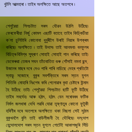
বুটলি আত্মহাৰা ৷ তাইৰ অলক্ষিতে আছে অতপৰে ৷
শেলুৱৈয়া শিলচটাত সৰস যৌৱন উঠলি উঠিছে৷
ফেৰফেৰীয়া নিৰ্জু কোমল এছাটি বতাহে তাইৰ কিচ্কিচীয়া
ক’লা চুলিটাৰি কোনোবা ধুবুৰীলৈ উৰাই নিয়াৰ উপক্ৰম
কৰিছে৷ অলক্ষিতে ৷ তাই উদাস৷ তাই আনমনা৷ বনফুলৰ
বিচিত্ৰ-বিমিশ্ৰ সুঘ্ৰাণ সোহাই সোহাই পান কৰিছে তাই৷
ডেকেৰুৱা তেজৰ সঘন তাঁতবাতিত গুৰু গোঁসাই নমনা ছন্দ,
উজানৰ মাছৰ দৰে দেও পাৰি পাৰি নাচিছে দেহৰ প্ৰতিটো
স্নায়ু৷ সজোৰে, বুকুৰ সবৰ্শক্তিৰে সৰস স্তন যুগল
পিতিকি মোহাৰি নিঃশেষ কৰি পেলোৱাৰ বৃথা চেষ্টাৰে উন্মাদ
হৈ উঠিছে তাই৷ শেলুৱৈয়া শিলচটাত ছাটি ফুটি উঠিছে
তাইৰ সবৰ্দেহ৷ আৰু হঠাৎ, হঠাৎ যেন সৰোবৰৰ ফটিক
নিৰ্মল জলধাৰা দেখি লৱৰি যোৱা তৃষ্ণাতুৰ কোনো ফুটুকী
হৰিণীৰ দৰে অতপৰে অলক্ষিতে থকা নিছলা সেই সুঠাম
বুকুখনলৈ বুলি তাই বাউলীজনী হৈ দৌৰিছে৷ দল্‌দোপ
হেন্দোলদোপ সৰস স্তন যুগলে গোটেই আকাশজুৰি সিঁচি