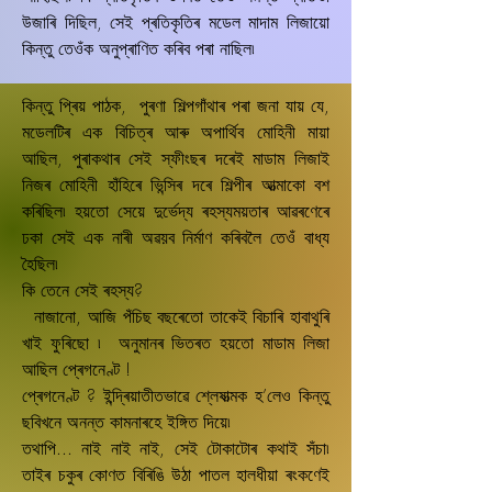
উজাৰি দিছিল, সেই প্ৰতিকৃতিৰ মডেল মাদাম লিজায়ো
কিন্তু তেওঁক অনুপ্ৰাণিত কৰিব পৰা নাছিল৷
কিন্তু প্ৰিয় পাঠক, পুৰণা শিল্পগাঁথাৰ পৰা জনা যায় যে,
মডেলটিৰ এক বিচিত্ৰ আৰু অপাৰ্থিব মোহিনী মায়া
আছিল, পুৰাকথাৰ সেই স্ফীংছৰ দৰেই মাডাম লিজাই
নিজৰ মোহিনী হাঁহিৰে ভিন্সিৰ দৰে শিল্পীৰ আত্মাকো বশ
কৰিছিল৷ হয়তো সেয়ে দুৰ্ভেদ্য ৰহস্যময়তাৰ আৱৰণেৰে
ঢকা সেই এক নাৰী অৱয়ব নিৰ্মাণ কৰিবলৈ তেওঁ বাধ্য
হৈছিল৷
কি তেনে সেই ৰহস্য?
নাজানো, আজি পঁচিছ বছৰেতো তাকেই বিচাৰি হাবাথুৰি
খাই ফুৰিছো ৷ অনুমানৰ ভিতৰত হয়তো মাডাম লিজা
আছিল প্ৰেগনেণ্ট !
প্ৰেগনেণ্ট ? ইন্দ্ৰিয়াতীতভাৱে শ্লেষাত্মক হ’লেও কিন্তু
ছবিখনে অনন্ত কামনাৰহে ইঙ্গিত দিয়ে৷
তথাপি... নাই নাই নাই, সেই টোকাটোৰ কথাই সঁচা৷
তাইৰ চকুৰ কোণত বিৰিঙি উঠা পাতল হালধীয়া ৰংকণেই