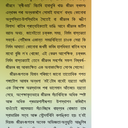
জীৱনে ‘ফ্ৰী-ভাৰ্চ’ বিচাৰি হাবাথুৰি খায়৷ জীৱন ক্ৰমশঃ
এন্ধাৰৰ পৰা অন্ধকাৰলৈ সোমাই যাবলে’ বাধ্য৷ কোনোবা
অনুপস্থিত-উপস্থিতিৰ সৈতেই বা জীৱনৰ কি ৰঙীণ
বিলাস! ৰাতিৰ প্ৰাত্যহিকতাই ভাঙি আনে জীৱনৰ জটিল
বয়ান৷ অথচ, জানেইতো চক্ৰবৎ সময়, নিৰ্মম বাস্তৱতা
সবৰ্ত্ৰ– লেট্ৰিনৰ একান্ত সময়খিনিতো চাওক সেয়া কি
নিৰ্মম আঘাত! কোনোবা জখমী কবিৰ হালধিবতা ৰাতিৰ দৰে
মাথো বুজি ল’ব খোজো, এই কেৱল আপেক্ষিক, চক্ৰবৎ
নিৰ্মম বাস্তৱতাই তেনে জীৱনৰ সবৰ্শেষ সফল নিষ্কৰ্ষ–
জীৱনৰ বহু আকাংক্ষিত এক অনাকাংক্ষিত সোণৰ সোলেং!
জীৱন-জগতক যিমান পৰিমাণে জানো তাতোধিক গপত
গঙ্গাটোপ আমাৰ অন্ধলা ‘মই’টোৰ বাবেই হয়তো আমি
এক নিৰপেক্ষ অৱস্থানৰ পৰা ভালেমান আঁতৰত৷ হয়তো
সেয়ে, অপেক্ষাকৃতভাৱে জীৱনৰ সঁচাখিনিকে অধিক স্পষ্ট
আৰু অধিক প্ৰভাৱশালীৰূপত উপস্থাপন কৰিবলৈ
যাওঁতেই বহুসময়ত সঁচা-মিছাৰ বাহুল্যৰ বোজাত তাৰ
স্বাভাৱিক সত্য আৰু সৌন্দৰ্যখিনি কলঙ্কিত হয়৷ হ’বই
দিয়ক৷ জীৱন-জগতৰ অনেক অভিজ্ঞতা-অনুভূতি আঙুলিৰ