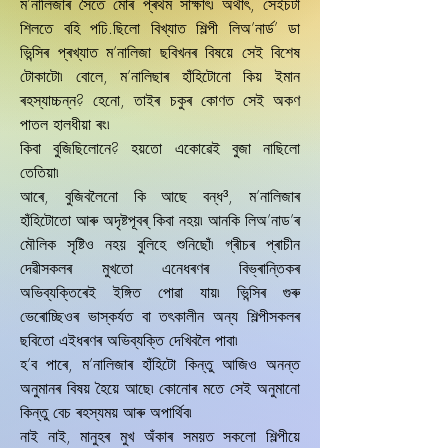
ম’নালিজাৰ সৈতে মোৰ প্ৰথম সাক্ষাৎ৷ অৰ্থাৎ, সেইচটা
শিলতে বহি পঢি.ছিলো বিখ্যাত শিল্পী লিঅ’নাৰ্ড’ ডা
ভিন্সিৰ প্ৰখ্যাত ম’নালিজা ছবিখনৰ বিষয়ে সেই বিশেষ
টোকাটো৷ বোলে, ম’নালিছাৰ হাঁহিটোনো কিয় ইমান
ৰহস্যাচ্চন্ন? হেনো, তাইৰ চকুৰ কোণত সেই অকণ
পাতল হালধীয়া ৰং৷
কিবা বুজিছিলোনে? হয়তো একোৱেই বুজা নাছিলো
তেতিয়া৷
আৰে, বুজিবলৈনো কি আছে বন্ধ³, ম’নালিজাৰ
হাঁহিটোতো আৰু অদৃষ্টপূবৰ্ কিবা নহয়৷ আনকি লিঅ’নাড’ৰ
মৌলিক সৃষ্টিও নহয় বুলিহে শুনিছোঁ৷ গ্ৰীচৰ প্ৰাচীন
দেৱীসকলৰ মুখতো এনেধৰণৰ বিভ্ৰান্তিকৰ
অভিব্যক্তিৰেই ইঙ্গিত পোৱা যায়৷ ভিন্সিৰ গুৰু
ভেৰোচ্ছিওৰ ভাস্কৰ্যত বা তৎকালীন অন্য শিল্পীসকলৰ
ছবিতো এইধৰণৰ অভিব্যক্তি দেখিবলৈ পাবা৷
হ’ব পাৰে, ম’নালিজাৰ হাঁহিটো কিন্তু আজিও অনন্ত
অনুমানৰ বিষয় হৈয়ে আছে৷ কোনোৰ মতে সেই অনুমানো
কিন্তু বেচ ৰহস্যময় আৰু অপাৰ্থিব৷
নাই নাই, মানুহৰ মুখ অঁকাৰ সময়ত সকলো শিল্পীয়ে