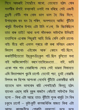
পিনে আগুৱাই গৈছোঁহে মাথো, তেনেতে হঠাৎ মোৰ
সবৰ্শৰীৰ কঁপাই ফৰ্‌ফৰাই ওলাই লৰ ধৰিছে সেই এজনী
ধুন্দুলী ফেঁটি৷ গাৰ নোম ডাল ডাল হৈ থিয় দিলে,
উশাহবোৰ ঘন ঘন হৈ পৰিল, অলপতহে আজি! খুঁটিটো
খামুচি দীঘলকৈ উশাহ এটা টানি ল’লো, কি বিচাৰিছিলে
তাত বাৰু তাই? আধা ভগা সাঁফৰখন সাউৎকৈ উদিয়াই
ততালিকে এখোজ পিছুৱাই আহি ডিঙি মেলি মেলি চালো৷
নাই৷ উঁয়ে খাই এফাল প্ৰায়ে নষ্ট কৰা মলিয়ন এজাপ
কিতাপ মাথো৷ এইবোৰ আক’ কোনে পঢি.ছিলে,
ককাইটিহঁতেতো ইছ্‌কুল-চিচ্‌কুল পঢি.ছিল বুলিতো শুনা
নাই আজিকোপতি! বৰদে’তাটোৱেওতো... নাই, ভাবি
একো পাৰ পাব নোৱাৰিলো৷ সেয়ে সেই ভাৱনা সিমানতে
এৰি কিতাপজাপ খুচৰি চালোঁ৷ তেনেই পচা, চুবই নোৱাৰি৷
বিপদৰ বৰ বিশেষ আশংকা নেদেখি খুঁটিটো একাষৰীয়া কৰি
হাতেৰে ভাল ভালবোৰ বাচি পেলাইছোঁ৷ কিন্তু হঠাৎ
হাতখন এছাৰ্‌ মাৰি বুকুৰ মাজলৈ কোঁচাই সাউৎকৈ থিয়
হলো – কিবা এটা আছে তাত৷ খুঁটিটো পুনৰ খামুচি লৈ থিৰ
চকুৰে চালোঁ – কুটা-কুটি কাগজখিনিৰ মাজত কিবা এটা
আছে৷ কালজনীৰে পোৱালি নহয়তো! ভয়ে ভয়ে