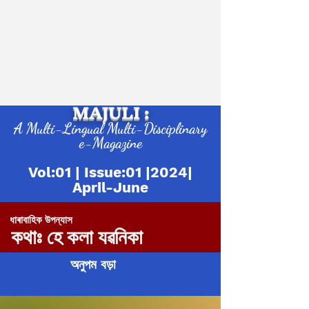
MAJULI :
A Multi-Lingual Multi-Disciplinary
e-Magazine
Vol:01 | Issue:01 |2024|
April-June
ধাৰাবাহিক উপন্যাস
কথাঃ হে কলা যৱনিকা
অনুপম বড়া