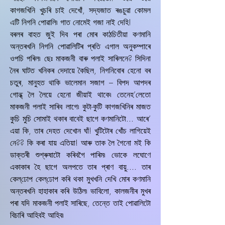
কাগজখিনি খুচৰি চাই দেখোঁ, সদ্যজাত ৰঙচুৱা কোমল
এটি নিগনি পোৱালি৷ গাত নোমেই গজা নাই দেহি!
বৰলৰ বাহত জুই দিব পৰা মোৰ কাঠচিতীয়া কণমানি
অন্তৰখনি নিগনি পোৱালিটিৰ প্ৰতি এগাল অনুকম্পাৰে
ওপচি পৰিল৷ ছেঃ মাকজনী বাৰু পলাই সাৰিলনে? সিদিনা
নৈৰ ঘাটত খনিকৰ দেদায়ে কৈছিল, নিগনিবোৰ হেনো বৰ
চতুৰ, মানুহত থাকি ভালেমান সজাগ – বিপদ আপদৰ
গোন্ধ্‌ লৈ লৈয়ে হেনো জীয়াই থাকে৷ তেনেহ’লেতো
মাকজনী পলাই সাৰিব লাগে৷ কুটা-কুটি কাগজখিনিৰ মাজত
কুচি মুচি সোমাই থকাৰ বাবেই ছাগে কণমানিটো... আৰে’
এয়া কি, তাৰ দেহত দেখোন ঘাঁ! খুটিটোৰ খোঁচ লাগিয়েই
নে?? কি কৰা যায় এতিয়া! আৰু তাক লৈ গৈনো মই কি
ডাক্তৰী শুশ্ৰুষাটো কৰিবগৈ পাৰিম৷ ভোকে লঘোণে
একাকাৰ হৈ ছাগে অলপতে তাৰ প্ৰাণ বায়ু.... তাৰ
কেল্‌ঢোপ কেল্‌ঢোপ কৰি থকা মুখখনি দেখি মোৰ কণমানি
অন্তৰখনি হাহাকাৰ কৰি উঠিল৷ ভাবিলো, কালজনীৰ মুখৰ
পৰা যদি মাকজনী পলাই সাৰিছে, তেন্তে তাই পোৱালিটো
বিচাৰি আহিবই আহিব৷