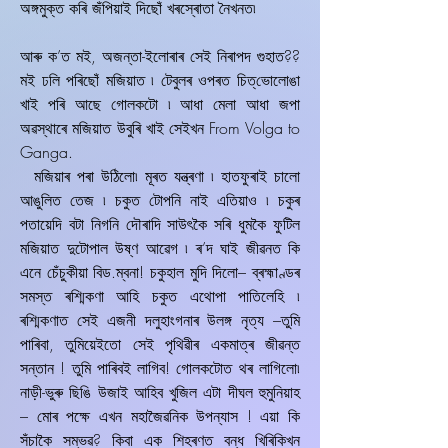
অঙ্গমুক্ত কৰি জঁপিয়াই দিছোঁ খৰস্ৰোতা নৈখনত৷
আৰু ক’ত মই, অজন্তা-ইলোৰাৰ সেই নিৰাপদ গুহাত??
মই ঢলি পৰিছোঁ মজিয়াত ৷ টেবুলৰ ওপৰত চিত্‌ভোলোঙা
খাই পৰি আছে গোলকটো ৷ আধা মেলা আধা জপা
অৱস্থাৰে মজিয়াত উবুৰি খাই সেইখন From Volga to
Ganga.
মজিয়াৰ পৰা উঠিলো৷ মূৰত যন্ত্ৰণা ৷ হাতফুৰাই চালো
আঙুলিত তেজ ৷ চকুত টোপনি নাই এতিয়াও ৷ চকুৰ
পতায়েদি বটা নিগনি দৌৰাদি সাউৎকৈ সৰি ধুমকৈ ফুটিল
মজিয়াত দুটোপাল উষ্ণ আৱেগ ৷ ৰ’দ ঘাই জীৱনত কি
এনে চেঁচুকীয়া বিড.ম্বনা! চকুহাল মুদি দিলো– ব্ৰহ্মাণ্ডৰ
সমস্ত ৰশ্মিকণা আহি চকুত এথোপা পাতিলেহি ৷
ৰশ্মিকণাত সেই এজনী দলুহাংগনাৰ উলঙ্গ নৃত্য –তুমি
পাৰিবা, তুমিয়েইতো সেই পৃথিৱীৰ একমাত্ৰ জীৱন্ত
সন্তান ! তুমি পাৰিবই লাগিব! গোলকটোত থৰ লাগিলো৷
নাড়ী-ভুৰু ছিঙি উজাই আহিব খুজিল এটা দীঘল হুমুনিয়াহ
– মোৰ পক্ষে এখন মহাজৈৱনিক উপন্যাস ! এয়া কি
সঁচাকৈ সম্ভৱ? কিবা এক শিহৰণত বন্ধ খিৰিকিখন