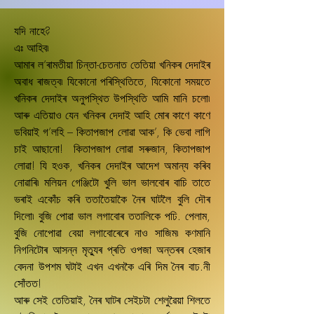
যদি নাহে?
এঃ আহিব৷
আমাৰ ল’ৰামতীয়া চিন্তা-চেতনাত তেতিয়া খনিকৰ দেদাইৰ
অবাধ ৰাজত্ব৷ যিকোনো পৰিস্থিতিতে, যিকোনো সময়তে
খনিকৰ দেদাইৰ অনুপস্থিত উপস্থিতি আমি মানি চলো৷
আৰু এতিয়াও যেন খনিকৰ দেদাই আহি মোৰ কাণে কাণে
ডবিয়াই গ’লহি – কিতাপজাপ লোৱা আক’, কি ভেবা লাগি
চাই আছানো! কিতাপজাপ লোৱা সৰুজান, কিতাপজাপ
লোৱা! যি হওক, খনিকৰ দেদাইৰ আদেশ অমান্য কৰিব
নোৱাৰি৷ মলিয়ন গেঞ্জিটো খুলি ভাল ভালবোৰ বাচি তাতে
ভৰাই একোঁচ কৰি ততাতৈয়াকৈ নৈৰ ঘাটলৈ বুলি দৌৰ
দিলো৷ বুজি পোৱা ভাল লগাবোৰ ততালিকে পঢি. পেলাম,
বুজি নোপোৱা বেয়া লগাবোৰেৰে নাও সাজিম৷ কণমানি
নিগনিটোৰ আসন্ন মৃতু্যৰ প্ৰতি ওপজা অন্তৰৰ হেজাৰ
বেদনা উপশম ঘটাই এখন এখনকৈ এৰি দিম নৈৰ বাঢ.নী
সোঁতত!
আৰু সেই তেতিয়াই, নৈৰ ঘাটৰ সেইচটা শেলুৱৈয়া শিলতে