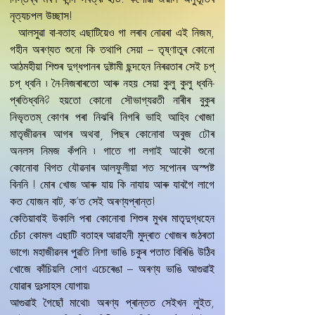
নৃত্যচপল উচ্ছাস!
আলসুৱা বা-বতাহ এছাটিয়েও গা লৰাব নোৱৰা এই নিজম,
গহীন অৰণ্যত শুনো কি তথাপি সেয়া – তৃষ্ণাতুৰ কোনো
আঠমহীয়া শিশুৰ দুগ্ধপানৰ দুষ্টামী ছন্দহেন নিৰৱতাৰ সেই চপ্‌
চপ্‌ ধ্বনি ৷ নৈ-নিজৰাৰতো আৰু নহয় সেয়া কুলু কুলু ধ্বনি-
প্ৰতিধ্বনি? হয়তো কোনো সৌভাগ্যৱতী নাৰীৰ বুকুৰ
নিভৃততম্‌ কোণৰ পৰা নিঝৰি নিগৰি ভাহি আহিব খোজা
মাতৃজীৱনৰ আগৰ অথবা¸ পিছৰ কোনোবা অবুজ ঢৌৰ
অনলস নিমজ কঁপনি ৷ গাতে গা লগাই আকৌ শুনো
কোনোবা বিগত যৌৱনাৰ আলফুলীয়া শত সপোনৰ অস্পষ্ট
বিননি ! মোৰ খোজ আৰু যায় কি নাযায় আৰু যাবগৈ লাগে
কত যোজন বাট, ক’ত সেই অৰণ্যপ্ৰান্ত!
কেতিয়াবাই উকালি পৰা কোনোবা শিশুৰ মুখৰ মাতৃদুগ্ধহেন
চেঁচা কোমল এছাটি বতাহৰ আৱাহনী মুদ্ৰাত খোজৰ জঠৰতা
ভাগে৷ মহাজীৱনৰ পুৱতি নিশা ভাঙি চকুৰ পতাত বিৰিঙি উঠিব
খোজে কাঁচিয়লি সোণ এচেৰেঙা – অৰণ্য ভাঙি আগুৱাই
যোৱাৰ দুঃসাহস যোগায়৷
আগুৱাই গৈছোঁ মাথো৷ অৰণ্য প্ৰান্তত সেইখন লুইত,