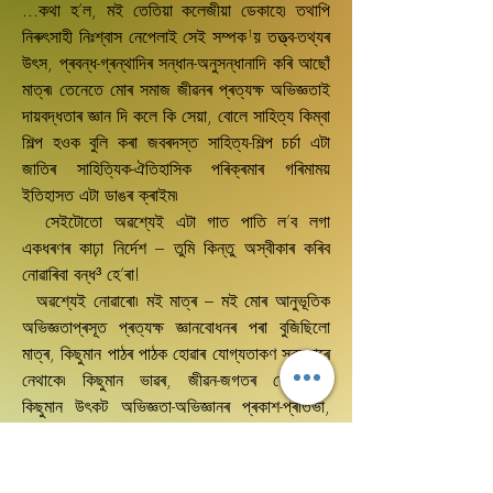
...কথা হ’ল, মই তেতিয়া কলেজীয়া ডেকাহে৷ তথাপি
নিৰুৎসাহী নিঃশ্বাস নেপেলাই সেই সম্পক¹য় তত্ত্ব-তথ্যৰ
উৎস, প্ৰবন্ধ-গ্ৰন্থাদিৰ সন্ধান-অনুসন্ধানাদি কৰি আছোঁ
মাত্ৰ৷ তেনেতে মোৰ সমাজ জীৱনৰ প্ৰত্যক্ষ অভিজ্ঞতাই
দায়বদ্ধতাৰ জ্ঞান দি কলে কি সেয়া, বোলে সাহিত্য কিম্বা
শিল্প হওক বুলি কৰা জবৰদস্ত সাহিত্য-শিল্প চৰ্চা এটা
জাতিৰ সাহিত্যিক-ঐতিহাসিক পৰিক্ৰমাৰ গৰিমাময়
ইতিহাসত এটা ডাঙৰ ক্ৰাইম৷
সেইটোতো অৱশ্যেই এটা গাত পাতি ল’ব লগা
একধৰণৰ কাঢ়া নিৰ্দেশ – তুমি কিন্তু অস্বীকাৰ কৰিব
নোৱাৰিবা বন্ধ³ হে’ৰা!
অৱশ্যেই নোৱাৰো৷ মই মাত্ৰ – মই মোৰ আনুভূতিক
অভিজ্ঞতাপ্ৰসূত প্ৰত্যক্ষ জ্ঞানবোধনৰ পৰা বুজিছিলো
মাত্ৰ, কিছুমান পাঠৰ পাঠক হোৱাৰ যোগ্যতাকণ সকলোৰে
নেথাকে৷ কিছুমান ভাৱৰ, জীৱন-জগতৰ দোমোজাত
কিছুমান উৎকট অভিজ্ঞতা-অভিজ্ঞানৰ প্ৰকাশ-প্ৰতিভা,
দক্ষতা সকলোৰে নেথাকে৷ আৰু এই সাধাৰণ কথাটোকে
আমাৰ এচাম আত্মম্ভৰী গোড়া শিল্প-সাহিত্য বিশ্লেষকৰ
মানসিকতাই সহজে ঢুকি পাবগৈ নোৱাৰে মানে আমাৰ দৰে