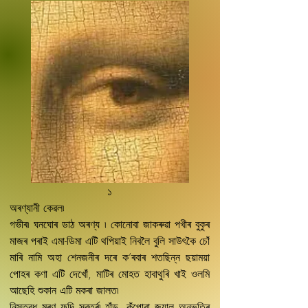
১
অৰণ্যানী কেৱল৷
গভীৰ৷ ঘনঘোৰ ডাঠ অৰণ্য ৷ কোনোবা জাকৰুৱা পখীৰ বুকুৰ
মাজৰ পৰাই এমা-ডিমা এটি থপিয়াই নিবলৈ বুলি সাউৎকৈ চোঁ
মাৰি নামি অহা শেনজনীৰ দৰে ক’ৰবাৰ শতছিন্ন ছয়াময়া
পোহৰ কণা এটি দেখোঁ, মাটিৰ মোহত হাবাথুৰি খাই ওলমি
আছেহি শুকান এটি মকৰা জালত৷
নিস্তব্ধ মৰণ ফন্দি সবৰ্ত্ৰ৷ হাঁড. কঁপোৱা জয়াল অনুভূতিৰ