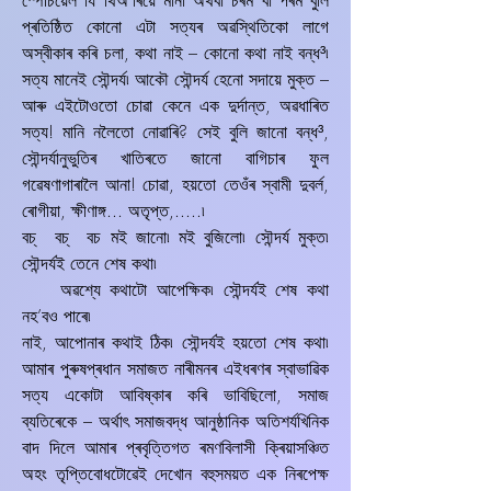
স্পেচিয়েল যি থিঅ’ৰিয়ে মানা অথবা চৰম বা পৰম বুলি
প্ৰতিষ্ঠিত কোনো এটা সত্যৰ অৱস্থিতিকো লাগে
অস্বীকাৰ কৰি চলা, কথা নাই – কোনো কথা নাই বন্ধ³৷
সত্য মানেই সৌন্দৰ্য৷ আকৌ সৌন্দৰ্য হেনো সদায়ে মুক্ত –
আৰু এইটোওতো চোৱা কেনে এক দুৰ্দান্ত, অৱধাৰিত
সত্য! মানি নলৈতো নোৱাৰি? সেই বুলি জানো বন্ধ³,
সৌন্দৰ্যানুভুতিৰ খাতিৰতে জানো বাগিচাৰ ফুল
গৱেষণাগাৰালৈ আনা! চোৱা, হয়তো তেওঁৰ স্বামী দুবৰ্ল,
ৰোগীয়া, ক্ষীণাঙ্গ... অতৃপ্ত,.....৷
বচ্‌ বচ্‌ বচ মই জানো৷ মই বুজিলো৷ সৌন্দৰ্য মুক্ত৷
সৌন্দৰ্যই তেনে শেষ কথা৷
অৱশ্যে কথাটো আপেক্ষিক৷ সৌন্দৰ্যই শেষ কথা
নহ’বও পাৰে৷
নাই, আপোনাৰ কথাই ঠিক৷ সৌন্দৰ্যই হয়তো শেষ কথা৷
আমাৰ পুৰুষপ্ৰধান সমাজত নাৰীমনৰ এইধৰণৰ স্বাভাৱিক
সত্য একোটা আবিষ্কাৰ কৰি ভাবিছিলো, সমাজ
ব্যতিৰেকে – অৰ্থাৎ সমাজবদ্ধ আনুষ্ঠানিক অতিশৰ্যখিনিক
বাদ দিলে আমাৰ প্ৰবৃত্তিগত ৰমণবিলাসী ক্ৰিয়াসঞ্চিত
অহং তৃপ্তিবোধটোৱেই দেখোন বহুসময়ত এক নিৰপেক্ষ