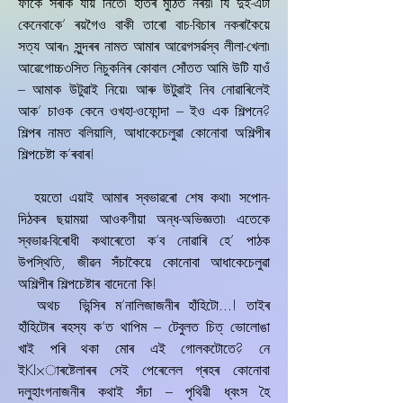
ফাঁকে সৰকি যায় নিতে৷ হাতৰ মুঠিত নৰয়৷ যি দুই-এটা
কেনেবাকে’ ৰয়গৈও বাকী তাৰো বাচ-বিচাৰ নকৰাকৈয়ে
সত্য আৰn সুন্দৰৰ নামত আমাৰ আৱেগসৰ্ৱস্ব লীলা-খেলা৷
আৱেগোচ্চ৩সিত নিচুকনিৰ কোবাল সোঁতত আমি উটি যাওঁ
– আমাক উটুৱাই নিয়ে৷ আৰু উটুৱাই নিব নোৱাৰিলেই
আক’ চাওক কেনে ওখহা-ওফোন্দা – ইও এক শিল্পনে?
শিল্পৰ নামত বলিয়ালি, আধাকেচেলুৱা কোনোবা অশিল্পীৰ
শিল্পচেষ্টা ক’ৰবাৰ!
হয়তো এয়াই আমাৰ স্বভাৱৰো শেষ কথা৷ সপোন-
দিঠকৰ ছয়াময়া আওকণীয়া অন্ধ-অভিজ্ঞতা৷ এতেকে
স্বভাৱ-বিৰোধী কথাৰেতো ক’ব নোৱাৰি হে’ পাঠক
উপস্থিতি, জীৱন সঁচাকৈয়ে কোনোবা আধাকেচেলুৱা
অশিল্পীৰ শিল্পচেষ্টাৰ বাদেনো কি!
অথচ ভিন্সিৰ ম’নালিজাজনীৰ হাঁহিটো...! তাইৰ
হাঁহিটোৰ ৰহস্য ক’ত থাপিম – টেবুলত চিত্‌ ভোলোঙা
খাই পৰি থকা মোৰ এই গোলকটোতে? নে
ইKI×াৰষ্টেলাৰৰ সেই পেৰেলেল গ্ৰহৰ কোনোবা
দলুহাংগনাজনীৰ কথাই সঁচা – পৃথিৱী ধ্বংস হৈ