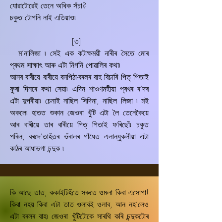
যোৱাটোৱেই তেনে অধিক সঁচা?
চকুত টোপনি নাই এতিয়াও৷
[৩]
ম’নালিজা ৷ সেই এক কটাক্ষময়ী নাৰীৰ সৈতে মোৰ
প্ৰথম সাক্ষাৎ আৰু এটা নিগনি পোৱালিৰ কথা৷
আনৰ বাৰীয়ে বাৰীয়ে বনপিঠা-বৰলৰ বাহ বিচাৰি পিত্‌ পিতাই
ফুৰা দিনৰে কথা সেয়া৷ এদিন শাওণমহীয়া প্ৰখৰ ৰ’দৰ
এটা দুপৰীয়া৷ চেনাই নাছিল সিদিনা, নাছিল লিজা ৷ মই
অকলে৷ হাতত শুকান জেওৰা খুঁটি এটা লৈ তেনেকৈয়ে
আৰ বাৰীয়ে তাৰ বাৰীয়ে পিত্‌ পিতাই ফৰিছোঁ৷ চকুত
পৰিল, বৰদে’তাহঁতৰ ভঁৰালৰ গাঁধৈত এলান্ধুকলীয়া এটা
কাঠৰ আধাভগা চন্দুক ৷
কি আছে তাত, ককাইটিহঁতে সৰুতে ওমলা কিবা এসোপা!
কিবা নহয় কিবা এটা তাত ওলাবই ওলাব, আন নহ’লেও
এটা বৰলৰ বাহ৷ জেওৰা খুঁটিটোকে সাৰথি কৰি চন্দুকটোৰ