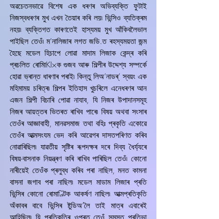
অৱচেতনভাৱে বিশেষ এক ধৰণৰ অভিব্যক্তি ফুটাই
নিজস্বধৰণৰ মুখ এখন তৈয়াৰ কৰি লয়৷ ভিন্সিও ব্যতিক্ৰম
নহয়৷ ব্যক্তিগত কাৰণতেই হাস্যময় মুখ আঁকিবলৈভাল
পাইছিল তেওঁ৷ ম’নালিজাৰ লগত জডি.ত ৰহস্যময়তা জন্ম
হৈছে মডেল হিচাপে লোৱা মাদাম লিজাক কেন্দ্ৰ কৰি
প্ৰচলিত ৰোমািKI×ক গুজব আৰু শিল্পীৰ উদ্দেশ্য সম্পৰ্কে
হোৱা ভ্ৰান্ত ধাৰণাৰ পৰাই৷ কিন্তু লিঅ’নাডৰ্’ স্বয়ং এক
মহিমাময় চৰিত্ৰ৷ শিল্পৰ ইতিহাস খুচৰিলে এনেধৰণৰ আন
এজন শিল্পী বিচাৰি পোৱা নাযাব, যি নিজৰ উপাদানসমূহ
নিজৰ আয়ত্তৰ ভিতৰত ৰাখিব পাৰে৷ বিষয় অথবা সংসাৰ
তেওঁৰ আজ্ঞাবাহী, মানৱসমাজ তথা বহিঃ প্ৰকৃতি একোৱে
তেওঁৰ আত্মসংযম ভেদ কৰি আৱেগৰ দাসতপৰিণত কৰিব
নোৱাৰিছিল৷ যাৱতীয় সৃষ্টিৰ ৰূপদক্ষৰ দৰে দিব্য ধৈৰ্য্যৰে
বিষয়-বাসনাক নিয়ন্ত্ৰণ কৰি ৰাখিব পাৰিছিল তেওঁ৷ কোনো
নাৰীয়েই তেওঁক প্ৰলুব্ধ কৰিব পৰা নাছিল, মনত কামনা
বাসনা জগাব পৰা নাছিল৷ মডেল মাডাম লিজাৰ প্ৰতি
ভিন্সিৰ কোনো ৰোমাণ্টিক আকৰ্ষণ নাছিল৷ আত্মপ্ৰতিকৃতি
অঁকাবৰ বাবে ভিন্সিৰ ষ্টুডিঅ’লৈ তাই মাত্ৰ এবাৰেই
আহিছিল৷ যি প্ৰতিকৃতিৰ ওপৰত তেওঁ সমস্ত প্ৰতিভা