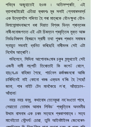
পবিত্ৰ অজুহাতেই হওক ৷ অতিসম্প্ৰতি, এই
ব্যাপাৰটোৱেই এতিয়া ক্ৰমশঃ মূৰ সলাই গ্লেমাৰসবৰ্স্ব
এক উদে্যাগলৈ পৰিণত হৈ পৰা মাত্ৰকে যৌন-ক্ষুধা যৌন-
বিলাসোন্মাদনাৰূপে ধৰা দিয়াত বিশ্বৰ ভিন্ন প্ৰান্তৰৰ
নাৰী-মনোজগতত এই এটা চিৰন্তন প্ৰবৃত্তিৰ মুক্ত আৰু
নিৰ্ভয়-নিৰলস ক্ৰিয়নে স্বামী তথা পুৰুষ প্ৰধান সমাজৰ
স্নায়ুত সঘনাই ধ্বনিত কৰিছেহি নাৰীমনৰ সেই এটা
নিৰ্দোষ আত্ৰাণি ৷
শুনিলেনে, সিদিনা আপোনাৰ-মোৰ চকুৰ সন্মুখতেই সেই
এজনী দামী লচ্‌পচী তিৰোতাই কি কলে? বোলে,
হাচ্‌বেণ্ড বাহিৰত গৈছে, পাৰ্চনেল ৱৰ্কাৰজনৰো আজি
চাৰিদিনেই নাই কোনো খবৰ৷ এক্‌ডম ব’ৰিং হৈ গৈছোঁ
জানা, পাৰ নাইট টেন মানকৈয়ে ল’বা, আঁহাচোন–
আঁহানা!
নহয় নহয় বন্ধু, কথাবোৰ তেনেকুৱা নহ’বওতো পাৰে,
সেয়াতো তোমাৰ আমাৰ লিবিড’ প্ৰবৃত্তিৰ অদমনীয়
উদ্দাম বাসনাৰ এক চৰম সত্যৰে প্ৰকাশমাত্ৰ ৷ সত্য
মানেইতো সৌন্দৰ্য! চোৱা, তুমি আইনষ্টাইনৰ জেনেৰেল-