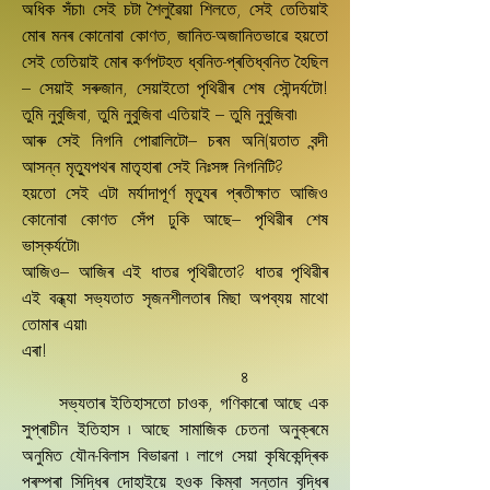
অধিক সঁচা৷ সেই চটা শৈলুৱৈয়া শিলতে, সেই তেতিয়াই
মোৰ মনৰ কোনোবা কোণত, জানিত-অজানিতভাৱে হয়তো
সেই তেতিয়াই মোৰ কৰ্ণপটহত ধ্বনিত-প্ৰতিধ্বনিত হৈছিল
– সেয়াই সৰুজান, সেয়াইতো পৃথিৱীৰ শেষ সৌন্দৰ্যটো!
তুমি নুবুজিবা, তুমি নুবুজিবা এতিয়াই – তুমি নুবুজিবা৷
আৰু সেই নিগনি পোৱালিটো– চৰম অনি(য়তাত বন্দী
আসন্ন মৃতু্যপথৰ মাতৃহাৰা সেই নিঃসঙ্গ নিগনিটি?
হয়তো সেই এটা মৰ্যাদাপূৰ্ণ মৃতু্যৰ প্ৰতীক্ষাত আজিও
কোনোবা কোণত সেঁপ ঢুকি আছে– পৃথিৱীৰ শেষ
ভাস্কৰ্যটো৷
আজিও– আজিৰ এই ধাতৱ পৃথিৱীতো? ধাতৱ পৃথিৱীৰ
এই বন্ধ্যা সভ্যতাত সৃজনশীলতাৰ মিছা অপব্যয় মাথো
তোমাৰ এয়া৷
এৰা!
৪
সভ্যতাৰ ইতিহাসতো চাওক, গণিকাৰো আছে এক
সুপ্ৰাচীন ইতিহাস ৷ আছে সামাজিক চেতনা অনুক্ৰমে
অনুমিত যৌন-বিলাস বিভাৱনা ৷ লাগে সেয়া কৃষিকেন্দ্ৰিক
পৰম্পৰা সিদ্ধিৰ দোহাইয়ে হওক কিম্বা সন্তান বৃদ্ধিৰ