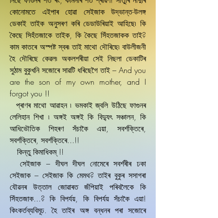
নিছে ফাগুনৰ শত ৰং, কামনাৰ শত শ্ৰাৱণ! সাঁতুৰি নাদুৰি
কোনোমতে এইপাৰ হোৱা সেইজাক উদ্ভান্ত-উলঙ্গ
ডেকাই তাইক অনুসৰণ কৰি ডেডাউৰিয়াই আহিছে৷ কি
কৈছে সিহঁতজাকে তাইক, কি কৈছে সিঁহতজাকক তাই?
কাম কাতৰে অস্পষ্ট স্বৰ৷ তাই মাথো দৌৰিছে৷ বাউলীজনী
হৈ দৌৰিছে কেৱল৷ অকলশৰীয়া সেই নিছলা ডেকাটিৰ
সুঠাম বুকুখনি সজোৰে সাৱটি ধৰিছেগৈ তাই – And you
are the son of my own mother, and I
forgot you !!
প্ৰাণৰ মাথো আৱাহন ৷ ভমকাই জ্বলি উঠিছে ফাগুনৰ
লেলিহান শিখা ৷ অঙ্গই অঙ্গই কি বিদ্যুৎ সঞ্চালন, কি
আধিভৌতিক শিহৰণ সঁচাকৈ এয়া, সবৰ্শক্তিৰে,
সবৰ্শক্তিৰে, সবৰ্শক্তিৰে...!!
কিন্তু কিমাধিকম্‌ !!
সেইজাক – দীঘল দীঘল নোমেৰে সবৰ্শৰীৰ ঢকা
সেইজাক – সেইজাক কি মেমথ? তাইৰ বুকুৰ সসাগৰা
যৌৱনৰ উত্তাল জোৱাৰত জঁপিয়াই পৰিবলৈকে কি
সিঁহতজাক...? কি বিপৰ্যয়, কি বিপৰ্যয় সঁচাকৈ এয়া!
কিংকৰ্তব্যবিমূঢ. হৈ তাইৰ অঙ্গ বন্ধনৰ পৰা সজোৰে