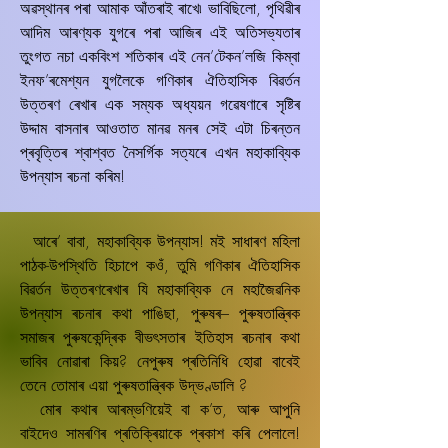
অৱস্থানৰ পৰা আমাক আঁতৰাই ৰাখে৷ ভাবিছিলো, পৃথিৱীৰ
আদিম আৰণ্যক যুগৰে পৰা আজিৰ এই অতিসভ্যতাৰ
তুংগত নচা একবিংশ শতিকাৰ এই নেন’টেকন’লজি কিম্বা
ইনফ’ৰমেশ্যন যুগলৈকে গণিকাৰ ঐতিহাসিক বিৱৰ্তন
উত্তৰণ ৰেখাৰ এক সম্যক অধ্যয়ন গৱেষণাৰে সৃষ্টিৰ
উদ্দাম বাসনাৰ আওতাত মানৱ মনৰ সেই এটা চিৰন্তন
প্ৰবৃত্তিৰ শ্বাশ্বত নৈসৰ্গিক সত্যৰে এখন মহাকাবি্যক
উপন্যাস ৰচনা কৰিম!
আৰে’ বাবা, মহাকাব্যিক উপন্যাস! মই সাধাৰণ মহিলা
পাঠক-উপস্থিতি হিচাপে কওঁ, তুমি গণিকাৰ ঐতিহাসিক
বিৱৰ্তন উত্তৰণৰেখাৰ যি মহাকাব্যিক নে মহাজৈৱনিক
উপন্যাস ৰচনাৰ কথা পাঙিছা, পুৰুষৰ– পুৰুষতান্ত্ৰিক
সমাজৰ পুৰুষকেন্দ্ৰিক বীভৎসতাৰ ইতিহাস ৰচনাৰ কথা
ভাবিব নোৱাৰা কিয়? নেপুৰুষ প্ৰতিনিধি হোৱা বাবেই
তেনে তোমাৰ এয়া পুৰুষতান্ত্ৰিক উদ্ভণ্ডালি ?
মোৰ কথাৰ আৰম্ভণিয়েই বা ক’ত, আৰু আপুনি
বাইদেও সামৰণিৰ প্ৰতিক্ৰিয়াকে প্ৰকাশ কৰি পেলালে!