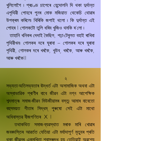
খুলিলোগৈ ৷ প্ৰচণ্ড চাপেৰে হেন্দোলনি দি থকা দুৰ্দান্ত
এপৃথিৱী পোহৰে পুনৰ মোক মজিয়াত থেকেচি থোৱাৰ
উপক্ৰম কৰিলে৷ খিৰিকি জপাই থলো ৷ কি দুৰ্দান্ত এই
পোহৰ ! গোলকটো তুলি ধৰিব খুজিও থমকি ৰ’লো ৷
তাহানি খনিকৰ দেদাই কৈছিল, পঢ়া-টেবুলত বহাই ৰাখিবা
পৃথিৱীখন৷ গোলকৰ দৰে ঘূৰাবা – গোলকৰ দৰে ঘূৰাবা
পৃথিৱী, গোলকৰ দৰে খৰকৈ, খুউব¸ খৰকৈ, আৰু খৰকৈ,
আৰু খৰকৈ!!
২
সভ্যতা-অতিসভ্যতাৰ ঊদ্ধৰ্ত এটা অসামাজিক অথবা এটা
অস্বাভাৱিক প্ৰাণীৰ বাবে জীৱন এটা নগ্ন আপেক্ষিক
শব্দমাত্ৰ৷ সমাজ-জীৱন মিউজীয়ামৰ বস্তু৷ আমাৰ বাবেতো
বহুসময়ত গীতাৰ সিদ্ধম্‌ পুৰুষো সেই এটা মাথো
x
অধিবাস্তৱ বীজগণিতৰ
!
তথাকথিত সমাজ-ব্যৱস্থাত মৰাক মাৰি খোৱাৰ
জবৰদস্তিৰ আৱৰ্তত যেতিয়া এটা মৰ্যাদাপূৰ্ণ মৃতু্যৰ প্ৰতি
থকা জীৱনৰ একমুখিতা শ্বাসৰুদ্ধ হয় তেতিয়াই অৱশ্যে